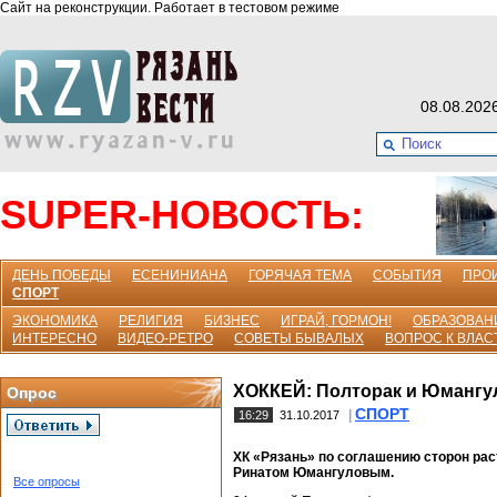
Сайт на реконструкции. Работает в тестовом режиме
08.08.202
SUPER-НОВОСТЬ:
ДЕНЬ ПОБЕДЫ
ЕСЕНИНИАНА
ГОРЯЧАЯ ТЕМА
СОБЫТИЯ
ПРО
СПОРТ
ЭКОНОМИКА
РЕЛИГИЯ
БИЗНЕС
ИГРАЙ, ГОРМОН!
ОБРАЗОВАН
ИНТЕРЕСНО
ВИДЕО-РЕТРО
СОВЕТЫ БЫВАЛЫХ
ВОПРОС К ВЛАС
ХОККЕЙ: Полторак и Юмангу
Опрос
СПОРТ
|
16:29
31.10.2017
ХК «Рязань» по соглашению сторон ра
Ринатом Юмангуловым.
Все опросы