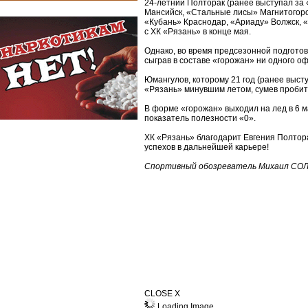
24-летний Полторак (ранее выступал з
Мансийск, «Стальные лисы» Магнитогорск
«Кубань» Краснодар, «Ариаду» Волжск, «
с ХК «Рязань» в конце мая.
Однако, во время предсезонной подготовк
сыграв в составе «горожан» ни одного о
Юмангулов, которому 21 год (ранее выст
«Рязань» минувшим летом, сумев пробить
В форме «горожан» выходил на лед в 6 м
показатель полезности «0».
ХК «Рязань» благодарит Евгения Полтор
успехов в дальнейшей карьере!
Спортивный обозреватель Михаил СО
CLOSE X
Loading Image...