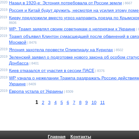
.2020
Назад в 1920-е: Эстония потребовала от России земли
| 8667
.2019
Россия и Китай будут дружить, несмотря на усилия этому пом
.2019
Киеву предложили вместо угроз направить поезда по Крымско
8606
.2019
WP: Трамп заявлял своим советникам о неприязни к Украине
|
.2019
Трамп объявил Клинтон сумасшедшей после обвинений в связ
Москвой
| 8476
.2019
Япония захотела провести Олимпиаду на Курилах
| 8502
.2019
Зеленский заявил о подготовке нового закона об особом стату
Донбасса
| 8401
.2019
Киев отказался от участия в сессии ПАСЕ
| 8376
.2019
WP узнала о нежелании Трампа раздражать Россию действия
Украине
| 8409
.2019
Европа устала от Украины
| 8309
1
2
3
4
5
6
7
8
9
10
11
Главная
Контакты