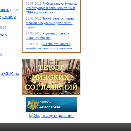
18.05.2015
Рябков заявил Нуланд,
что ситуация в отношениях РФ и
ешать
| 8335
США удручающая
му мосту
|
10.01.2013
Токио готов уступить
Москве самую выгодную часть
Курил
 8822
17.03.2014
Украина отозвала
ях с
посла из Москвы
22.09.2015
Англия становится
колыбелью нового социализма
се
ми США на