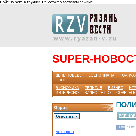
Сайт на реконструкции. Работает в тестовом режиме
SUPER-НОВОС
ДЕНЬ ПОБЕДЫ
ЕСЕНИНИАНА
ГОРЯЧА
СПОРТ
ЭКОНОМИКА
РЕЛИГИЯ
БИЗНЕС
ИГР
ИНТЕРЕСНО
ВИДЕО-РЕТРО
СОВЕТЫ 
ПОЛ
Опрос
ВСЕ НО
01:08
11.02
Все опросы