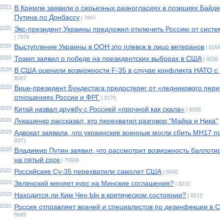
.2021
В Кремле заявили о серьезных разногласиях в позициях Байде
Путина по Донбассу
| 7867
.2020
Экс-президент Украины предложил отключить Россию от сист
| 7975
.2020
Выступление Украины в ООН это плевок в лицо ветеранов
| 816
.2020
Трамп заявил о победе на президентских выборах в США
| 8038
.2020
В США оценили возможности F-35 в случае конфликта НАТО с
8087
.2020
Вице-президент Бундестага предостерег от «ледникового пери
отношениях России и ФРГ
| 8178
.2020
Китай назвал дружбу с Россией «прочной как скала»
| 8038
.2020
Лукашенко рассказал, кто перехватил разговор "Майка и Ника"
.2020
Адвокат заявила, что украинские военные могли сбить MH17 п
8371
.2020
Владимир Путин заявил, что рассмотрит возможность баллоти
на пятый срок
| 70609
.2020
Российские Су-35 перехватили самолет США
| 8040
.2020
Зеленский меняет курс на Минские соглашения?
| 8215
.2020
Находится ли Ким Чен Ын в критическом состоянии?
| 8212
.2020
Россия отправляет врачей и специалистов по дезинфекции в 
8685