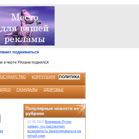
олжает подниматься
ке в черте Рязани поднялся
ГОСУДАРСТВО
КОРРУПЦИЯ
ПОЛИТИКА
ВИДЕО
СКАНДАЛЫ
ЗДОРОВЬЕ
Популярные новости из
рубрики
22.06.2020
Владимир Путин
заявил, что рассмотрит
ты
возможность баллотироваться на
пятый срок