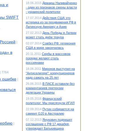
18.06.2015
Демарш Наливайченко
на и
- один из признаков смены власти
- украинский политолог
емы SWIFT
17.07.2014
Действия США это
истерика из-за продвижения РФ в
Латинскую Америку и Азию
4
27.02.2013
День Победы в Латвии
может стать днём траура
 Россией
|
02.07.2014
Совбез РФ: гегемония
США в мире закончилась
ода» в
20.11.2011
Сербы в массовом
порядке желают стать
россиянами
18.06.2011
Миронов выступил на
| 7764
"Антиселигере": коррупционеров
надо сажать на 25 лет
о ошибке
|
26.06.2015
В ПАСЕ оставили без
комментариев претензии
роваться
делегации Украины
19.05.2016
Французский
политолог: Мы присягнули ИГИЛ
22.09.2014
Путин собирается на
саммит G20 в Австралию
07.12.2013
Янукович подпишет
Сербию
|
соглашение с РФ 17 декабря,
утверждает Батькивщина