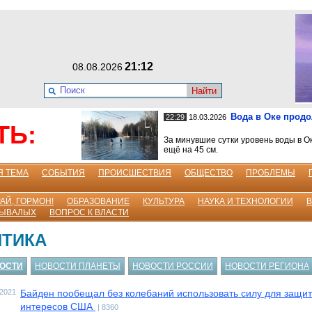
21:12
08.08.2026
Найти
Вода в Оке прод
22:29
18.03.2026
ТЬ:
За минувшие сутки уровень воды в О
ещё на 45 см.
Я ТЕМА
СОБЫТИЯ
ПРОИСШЕСТВИЯ
ОБЩЕСТВО
ПРОБЛЕМЫ
АЙ, ГОРМОН!
ОБРАЗОВАНИЕ
КУЛЬТУРА
НАУКА И ТЕХНОЛОГИИ
БЫВАЛЫХ
ВОПРОС К ВЛАСТИ
ИТИКА
ВОСТИ
НОВОСТИ ПЛАНЕТЫ
НОВОСТИ РОССИИ
НОВОСТИ РЕГИОНА
.2021
Байден пообещал без колебаний использовать силу для защи
интересов США
| 8360