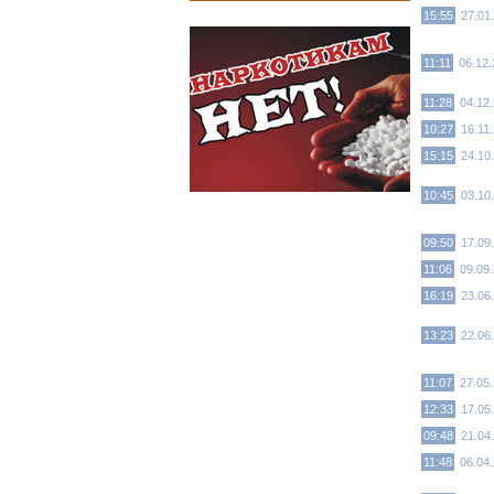
15:55
27.01
11:11
06.12
11:28
04.12
10:27
16.11
15:15
24.10
10:45
03.10
09:50
17.09
11:06
09.09
16:19
23.06
13:23
22.06
11:07
27.05
12:33
17.05
09:48
21.04
11:48
06.04