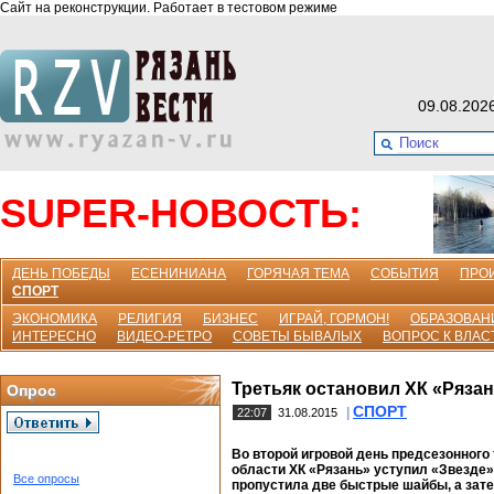
Сайт на реконструкции. Работает в тестовом режиме
09.08.202
SUPER-НОВОСТЬ:
ДЕНЬ ПОБЕДЫ
ЕСЕНИНИАНА
ГОРЯЧАЯ ТЕМА
СОБЫТИЯ
ПРО
СПОРТ
ЭКОНОМИКА
РЕЛИГИЯ
БИЗНЕС
ИГРАЙ, ГОРМОН!
ОБРАЗОВАН
ИНТЕРЕСНО
ВИДЕО-РЕТРО
СОВЕТЫ БЫВАЛЫХ
ВОПРОС К ВЛАС
Третьяк остановил ХК «Ряза
Опрос
СПОРТ
|
22:07
31.08.2015
Во второй игровой день предсезонного
области ХК «Рязань» уступил «Звезде» 
Все опросы
пропустила две быстрые шайбы, а зате