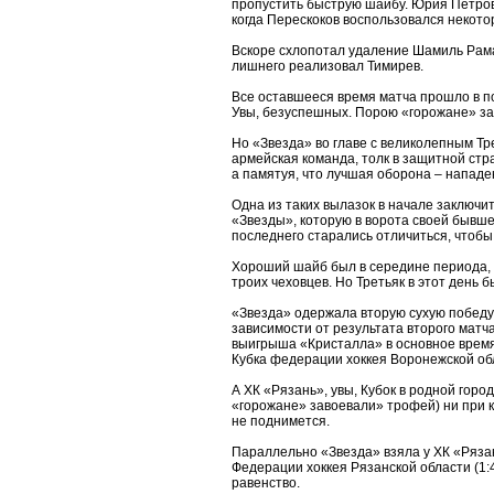
пропустить быструю шайбу. Юрия Петров
когда Перескоков воспользовался некот
Вскоре схлопотал удаление Шамиль Рама
лишнего реализовал Тимирев.
Все оставшееся время матча прошло в п
Увы, безуспешных. Порою «горожане» з
Но «Звезда» во главе с великолепным Тр
армейская команда, толк в защитной стр
а памятуя, что лучшая оборона – нападе
Одна из таких вылазок в начале заключ
«Звезды», которую в ворота своей бывш
последнего старались отличиться, чтобы
Хороший шайб был в середине периода, 
троих чеховцев. Но Третьяк в этот день 
«Звезда» одержала вторую сухую победу 
зависимости от результата второго матча
выигрыша «Кристалла» в основное время)
Кубка федерации хоккея Воронежской об
А ХК «Рязань», увы, Кубок в родной горо
«горожане» завоевали» трофей) ни при 
не поднимется.
Параллельно «Звезда» взяла у ХК «Ряза
Федерации хоккея Рязанской области (1:
равенство.