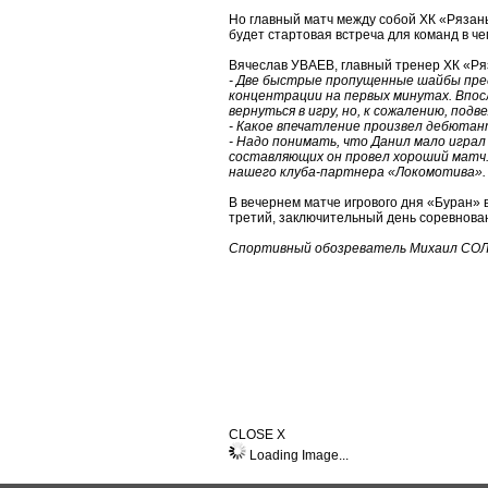
Но главный матч между собой ХК «Рязань
будет стартовая встреча для команд в ч
Вячеслав УВАЕВ, главный тренер ХК «Ря
- Две быстрые пропущенные шайбы пре
концентрации на первых минутах. Впос
вернуться в игру, но, к сожалению, подв
- Какое впечатление произвел дебюта
- Надо понимать, что Данил мало играл
составляющих он провел хороший матч.
нашего клуба-партнера «Локомотива».
В вечернем матче игрового дня «Буран» 
третий, заключительный день соревнован
Спортивный обозреватель Михаил СО
CLOSE X
Loading Image...