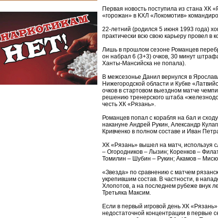
Первая новость поступила из стана ХК «
«горожан» в КХЛ «Локомотив» командиро
22-летний (родился 5 июня 1993 года) хо
практически всю свою карьеру провел в 
Лишь в прошлом сезоне Романцев перебра
он набрал 6 (3+3) очков, 30 минут штра
Ханты-Мансийска не попала).
В межсезонье Данил вернулся в Ярославл
Нижегородской области и Кубке «Латвийс
очков в стартовом выездном матче чемпи
решению тренерского штаба «железнодо
честь ХК «Рязань».
Романцев попал с корабля на бал и сходу
накануне Андрей Рукин, Александр Кулаг
Кривченко в полном составе и Иван Петр
ХК «Рязань» вышел на матч, используя 
– Огородников – Лызин; Коренков – Фила
Томилин – Шубин – Рукин; Акамов – Мисюл
«Звезда» по сравнению с матчем рязанс
укрепившим состав. В частности, в нап
Хлопотов, а на последнем рубеже внук 
Третьяка Максим.
Если в первый игровой день ХК «Рязань»
недостаточной концентрации в первые се