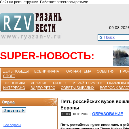
Сайт на реконструкции. Работает в тестовом режиме
09.08.202
SUPER-НОВОСТЬ:
ДЕНЬ ПОБЕДЫ
ЕСЕНИНИАНА
ГОРЯЧАЯ ТЕМА
СОБЫТИЯ
ПРО
СПОРТ
ЭКОНОМИКА
РЕЛИГИЯ
БИЗНЕС
ИГРАЙ, ГОРМОН!
ОБРАЗОВА
ИНТЕРЕСНО
ВИДЕО-РЕТРО
СОВЕТЫ БЫВАЛЫХ
ВОПРОС К ВЛАС
Пять российских вузов вошл
Опрос
Европы
ОБРАЗОВАНИЕ
|
13:03
10.03.2016
Пять российских вузов оказались в ре
Все опросы