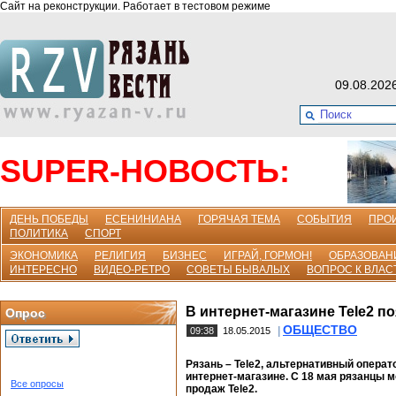
Сайт на реконструкции. Работает в тестовом режиме
09.08.202
SUPER-НОВОСТЬ:
ДЕНЬ ПОБЕДЫ
ЕСЕНИНИАНА
ГОРЯЧАЯ ТЕМА
СОБЫТИЯ
ПРО
ПОЛИТИКА
СПОРТ
ЭКОНОМИКА
РЕЛИГИЯ
БИЗНЕС
ИГРАЙ, ГОРМОН!
ОБРАЗОВАН
ИНТЕРЕСНО
ВИДЕО-РЕТРО
СОВЕТЫ БЫВАЛЫХ
ВОПРОС К ВЛАС
В интернет-магазине Tele2 п
Опрос
ОБЩЕСТВО
|
09:38
18.05.2015
Рязань – Tele2, альтернативный операт
интернет-магазине. С 18 мая рязанцы 
Все опросы
продаж Tele2.