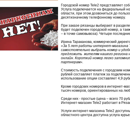
Городской номер Tele2 представляет со
Услуга подключается на федеральный но
области, при этом дозвониться до пользо
десятизначному телефонному номеру.
При заказе рязанцы выбирают в раздел
будет подключен городской номер, а так
– в точке самовывоза). Четыре последни
Ирина Тараканова, коммерческий директо
«За 5 лет работы интернет-магазина T
самостоятельно выбрать номер и удобн
предложить жителям нашего региона н
онлайн. Короткий номер легко запомнит
партнерам».
Стоимость подключения с городским номе
рублей составляет платеж за подключени
использование опции составляет 4,9 рубл
Кроме городских номеров в интернет-маг
тысяч номеров, ориентированных на люб
Среди них - простые (цена – всего 70 руб
Интернет-магазин Tele2 работает в Ряза
Услуги интернет-магазина Tele2 доступн
областного центра доступна услуга курье