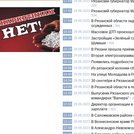
17:54
29.09.2023
Рязанский губернатор М
326
17:45
29.09.2023
Рязанский губернатор М
334
17:09
29.09.2023
В Рязанской области за
осужденных
| 361
16:58
29.09.2023
Массовое ДТП произошл
16:36
29.09.2023
Застройщик «Зелёный са
Шумаши
| 358
16:19
29.09.2023
В Рязани прошла приёмк
15:51
29.09.2023
Вторая электрозаправка
15:31
29.09.2023
Появились подробности 
14:56
29.09.2023
Из рязанской колонии с
14:45
29.09.2023
На улице Молодцова в Р
14:34
29.09.2023
30 сентября в Рязанской
14:06
29.09.2023
В Рязанской области в 
13:33
29.09.2023
Выпускник Рязанского у
командирах "Вагнера"
| 
13:33
29.09.2023
Директор организации в 
зарплате
| 363
13:19
29.09.2023
В Сапожковском районе 
13:13
29.09.2023
В Вознесенском храме Р
12:59
29.09.2023
В Александро-Невском р