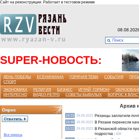
Сайт на реконструкции. Работает в тестовом режиме
08.08.202
SUPER-НОВОСТЬ:
ДЕНЬ ПОБЕДЫ
ЕСЕНИНИАНА
ГОРЯЧАЯ ТЕМА
СОБЫТИЯ
ПРО
СПОРТ
ЭКОНОМИКА
РЕЛИГИЯ
БИЗНЕС
ИГРАЙ, ГОРМОН!
ОБРАЗОВАН
ИНТЕРЕСНО
ВИДЕО-РЕТРО
СОВЕТЫ БЫВАЛЫХ
ВОПРОС К ВЛАС
Архив н
Опрос
19:33
29.09.2023
Рязанцы заплатили почти
18:48
29.09.2023
В Рязани перенесли нач
18:22
29.09.2023
В Рязанской области про
подростка
| 608
Все опросы