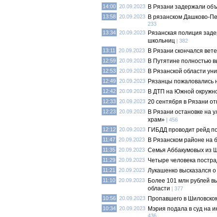
14:00
20.09.2023
В Рязани задержали об
13:58
20.09.2023
В рязанском Дашково-Пе
233
13:34
20.09.2023
Рязанская полиция заде
школьниц
| 382
13:11
20.09.2023
В Рязани скончался вет
12:59
20.09.2023
В Путятине полностью в
12:53
20.09.2023
В Рязанской области ун
12:49
20.09.2023
Рязанцы пожаловались н
12:42
20.09.2023
В ДТП на Южной окружно
12:33
20.09.2023
20 сентября в Рязани от
12:23
20.09.2023
В Рязани остановке на 
храм»
| 456
12:12
20.09.2023
ГИБДД проводит рейд по
11:47
20.09.2023
В Рязанском районе на 
11:35
20.09.2023
Семья Аббакумовых из Ш
11:29
20.09.2023
Четыре человека постра
11:21
20.09.2023
Лукашенко высказался о
11:10
20.09.2023
Более 101 млн рублей в
области
| 377
10:56
20.09.2023
Пропавшего в Шиловско
10:34
20.09.2023
Мэрия подала в суд на и
436