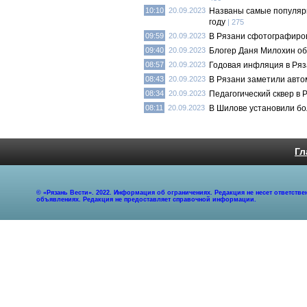
10:10
20.09.2023
Названы самые популярн
году
| 275
09:59
20.09.2023
В Рязани сфотографиров
09:40
20.09.2023
Блогер Даня Милохин об
08:57
20.09.2023
Годовая инфляция в Ряз
08:43
20.09.2023
В Рязани заметили авто
08:34
20.09.2023
Педагогический сквер в 
08:11
20.09.2023
В Шилове установили бо
Гл
© «Рязань Вести». 2022. Информация об ограничениях. Редакция не несет ответст
объявлениях. Редакция не предоставляет справочной информации.