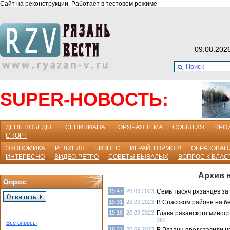
Сайт на реконструкции. Работает в тестовом режиме
09.08.202
SUPER-НОВОСТЬ:
ДЕНЬ ПОБЕДЫ
ЕСЕНИНИАНА
ГОРЯЧАЯ ТЕМА
СОБЫТИЯ
ПРО
СПОРТ
ЭКОНОМИКА
РЕЛИГИЯ
БИЗНЕС
ИГРАЙ, ГОРМОН!
ОБРАЗОВАН
ИНТЕРЕСНО
ВИДЕО-РЕТРО
СОВЕТЫ БЫВАЛЫХ
ВОПРОС К ВЛАС
Архив н
Опрос
19:47
20.09.2023
Семь тысяч рязанцев з
19:31
20.09.2023
В Спасском районе на б
19:18
20.09.2023
Глава рязанского минст
284
Все опросы
18:32
20.09.2023