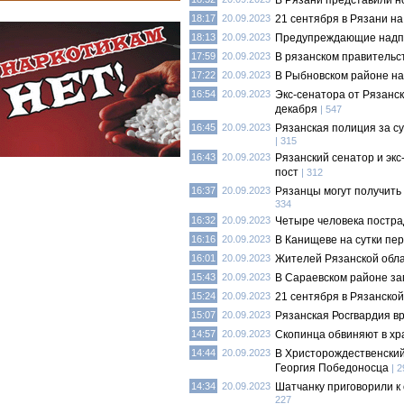
В Рязани представили 
18:17
20.09.2023
21 сентября в Рязани на
18:13
20.09.2023
Предупреждающие надпи
17:59
20.09.2023
В рязанском правительс
17:22
20.09.2023
В Рыбновском районе на
16:54
20.09.2023
Экс-сенатора от Рязанс
декабря
| 547
16:45
20.09.2023
Рязанская полиция за с
| 315
16:43
20.09.2023
Рязанский сенатор и экс
пост
| 312
16:37
20.09.2023
Рязанцы могут получить
334
16:32
20.09.2023
Четыре человека постра
16:16
20.09.2023
В Канищеве на сутки пе
16:01
20.09.2023
Жителей Рязанской обла
15:43
20.09.2023
В Сараевском районе за
15:24
20.09.2023
21 сентября в Рязанской
15:07
20.09.2023
Рязанская Росгвардия в
14:57
20.09.2023
Скопинца обвиняют в хр
14:44
20.09.2023
В Христорождественский
Георгия Победоносца
| 
14:34
20.09.2023
Шатчанку приговорили к
227