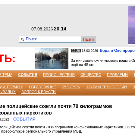
20:14
07.08.2026
Найти
Вода в Оке прод
22:29
18.03.2026
ТЬ:
За минувшие сутки уровень воды в О
ещё на 45 см.
Я ТЕМА
СОБЫТИЯ
ПРОИСШЕСТВИЯ
ОБЩЕСТВО
ПРОБЛЕМЫ
АЙ, ГОРМОН!
ОБРАЗОВАНИЕ
КУЛЬТУРА
НАУКА И ТЕХНОЛОГИИ
БЫВАЛЫХ
ВОПРОС К ВЛАСТИ
ие полицейские сожгли почти 70 килограммов
кованных наркотиков
СОБЫТИЯ
|
6.2022
полицейские сожгли почти 70 килограммов конфискованных наркотиков. Об эт
 пресс-службе регионального управления МВД.