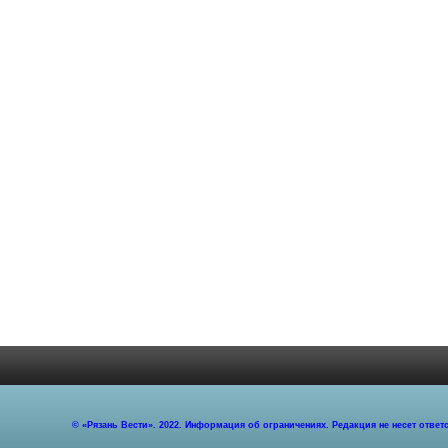
© «Рязань Вести». 2022. Информация об ограничениях. Редакция не несет отв