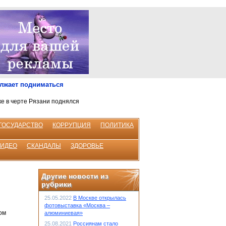
олжает подниматься
ке в черте Рязани поднялся
ГОСУДАРСТВО
КОРРУПЦИЯ
ПОЛИТИКА
ВИДЕО
СКАНДАЛЫ
ЗДОРОВЬЕ
Другие новости из
рубрики
25.05.2022
В Москве открылась
фотовыставка «Москва –
ом
алюминиевая»
25.08.2021
Россиянам стало