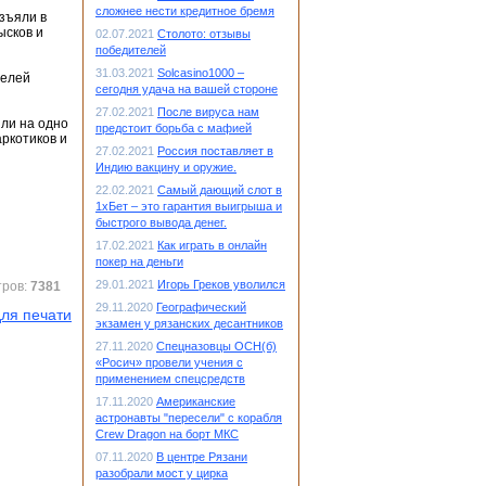
сложнее нести кредитное бремя
зъяли в
ысков и
02.07.2021
Столото: отзывы
победителей
31.03.2021
Solcasino1000 –
телей
сегодня удача на вашей стороне
27.02.2021
После вируса нам
ли на одно
предстоит борьба с мафией
аркотиков и
27.02.2021
Россия поставляет в
Индию вакцину и оружие.
22.02.2021
Самый дающий слот в
1хБет – это гарантия выигрыша и
быстрого вывода денег.
17.02.2021
Как играть в онлайн
покер на деньги
29.01.2021
Игорь Греков уволился
тров:
7381
29.11.2020
Географический
ля печати
экзамен у рязанских десантников
27.11.2020
Спецназовцы ОСН(б)
«Росич» провели учения с
применением спецсредств
17.11.2020
Американские
астронавты "пересели" с корабля
Crew Dragon на борт МКС
07.11.2020
В центре Рязани
разобрали мост у цирка