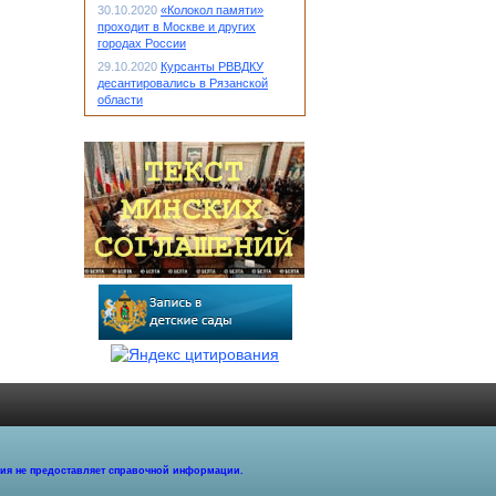
30.10.2020
«Колокол памяти»
проходит в Москве и других
городах России
29.10.2020
Курсанты РВВДКУ
десантировались в Рязанской
области
ция не предоставляет справочной информации.