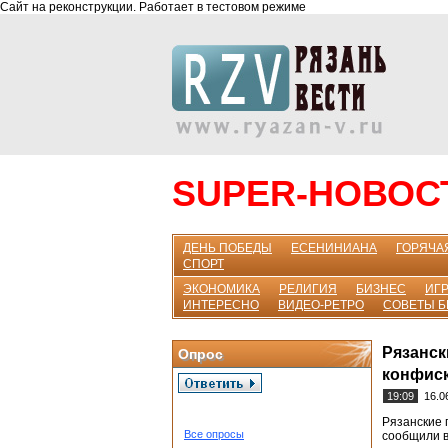
Сайт на реконструкции. Работает в тестовом режиме
SUPER-НОВОС
ДЕНЬ ПОБЕДЫ
ЕСЕНИНИАНА
ГОРЯЧА
СПОРТ
ЭКОНОМИКА
РЕЛИГИЯ
БИЗНЕС
ИГР
ИНТЕРЕСНО
ВИДЕО-РЕТРО
СОВЕТЫ 
Рязанск
Опрос
конфис
19:09
16.0
Рязанские 
Все опросы
сообщили в