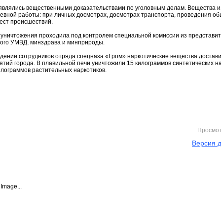
являлись вещественными доказательствами по уголовным делам. Вещества и
евной работы: при личных досмотрах, досмотрах транспорта, проведения об
ест происшествий.
уничтожения проходила под контролем специальной комиссии из представи
ого УМВД, минздрава и минприроды.
дении сотрудников отряда спецназа «Гром» наркотические вещества достави
ятий города. В плавильной печи уничтожили 15 килограммов синтетических н
илограммов растительных наркотиков.
Просмо
Версия д
Image...