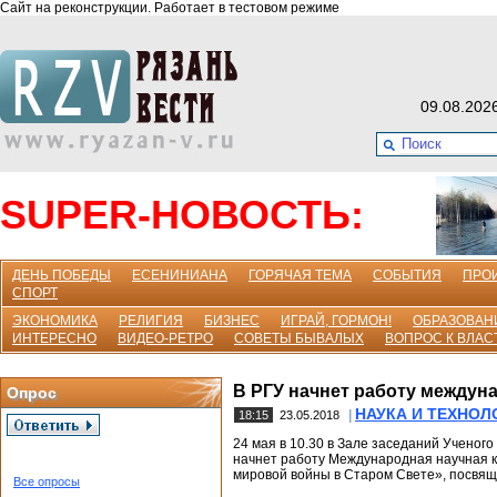
Сайт на реконструкции. Работает в тестовом режиме
09.08.202
SUPER-НОВОСТЬ:
ДЕНЬ ПОБЕДЫ
ЕСЕНИНИАНА
ГОРЯЧАЯ ТЕМА
СОБЫТИЯ
ПРО
СПОРТ
ЭКОНОМИКА
РЕЛИГИЯ
БИЗНЕС
ИГРАЙ, ГОРМОН!
ОБРАЗОВАН
ИНТЕРЕСНО
ВИДЕО-РЕТРО
СОВЕТЫ БЫВАЛЫХ
ВОПРОС К ВЛАС
В РГУ начнет работу междун
Опрос
НАУКА И ТЕХНОЛ
|
18:15
23.05.2018
24 мая в 10.30 в Зале заседаний Ученого 
начнет работу Международная научная 
мировой войны в Старом Свете», посвящ
Все опросы