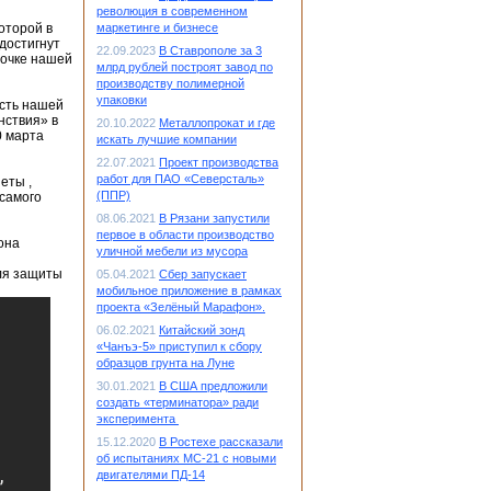
революция в современном
оторой в
маркетинге и бизнесе
достигнут
22.09.2023
В Ставрополе за 3
лочке нашей
млрд рублей построят завод по
производству полимерной
упаковки
сть нашей
нствия» в
20.10.2022
Металлопрокат и где
0 марта
искать лучшие компании
22.07.2021
Проект производства
работ для ПАО «Северсталь»
еты ,
(ППР)
 самого
08.06.2021
В Рязани запустили
первое в области производство
она
уличной мебели из мусора
для защиты
05.04.2021
Сбер запускает
мобильное приложение в рамках
проекта «Зелёный Марафон».
06.02.2021
Китайский зонд
«Чанъэ-5» приступил к сбору
образцов грунта на Луне
30.01.2021
В США предложили
создать «терминатора» ради
эксперимента
15.12.2020
В Ростехе рассказали
об испытаниях МС-21 с новыми
двигателями ПД-14