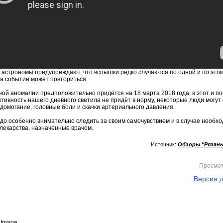
, астрономы предупреждают, что вспышки редко случаются по одной и по это
а событие может повториться.
ной аномалии предположительно придётся на 18 марта 2018 года, в этот и 
активность нашего дневного светила не придёт в норму, некоторые люди могу
домогание, головные боли и скачки артериального давления.
до особенно внимательно следить за своим самочувствием и в случае необх
лекарства, назначенные врачом.
Источник:
Обзоры "Рязан
Просмо
Версия д
Image...