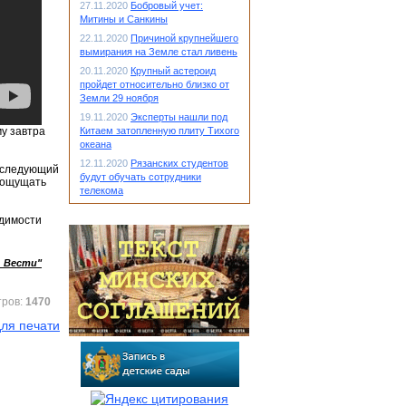
27.11.2020
Бобровый учет:
Митины и Санкины
22.11.2020
Причиной крупнейшего
вымирания на Земле стал ливень
20.11.2020
Крупный астероид
пройдет относительно близко от
Земли 29 ноября
19.11.2020
Эксперты нашли под
му завтра
Китаем затопленную плиту Тихого
океана
12.11.2020
Рязанских студентов
последующий
будут обучать сотрудники
т ощущать
телекома
одимости
ь Вести"
тров:
1470
ля печати