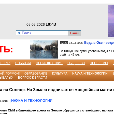
10:43
08.08.2026
Найти
Вода в Оке прод
22:29
18.03.2026
ТЬ:
За минувшие сутки уровень воды в О
ещё на 45 см.
Я ТЕМА
СОБЫТИЯ
ПРОИСШЕСТВИЯ
ОБЩЕСТВО
ПРОБЛЕМЫ
АЙ, ГОРМОН!
ОБРАЗОВАНИЕ
КУЛЬТУРА
НАУКА И ТЕХНОЛОГИИ
БЫВАЛЫХ
ВОПРОС К ВЛАСТИ
 на Солнце. На Землю надвигается мощнейшая магни
НАУКА И ТЕХНОЛОГИИ
|
3.2018
ниям СМИ в ближайшее время на Землю обрушится сильнейшая с начала 