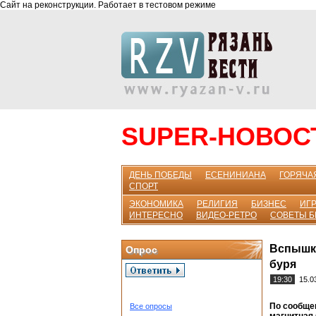
Сайт на реконструкции. Работает в тестовом режиме
SUPER-НОВОС
ДЕНЬ ПОБЕДЫ
ЕСЕНИНИАНА
ГОРЯЧА
СПОРТ
ЭКОНОМИКА
РЕЛИГИЯ
БИЗНЕС
ИГР
ИНТЕРЕСНО
ВИДЕО-РЕТРО
СОВЕТЫ 
Вспышка
Опрос
буря
19:30
15.0
По сообще
Все опросы