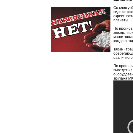
магнитная 
Со слов уч
виде поток
окрестност
планеты.
По прогноз
звезды, пр
магнитном 
каждого год
Такие «тре
оберегающи
различного
По прогноз
выведет из
оборудован
экипажа МК