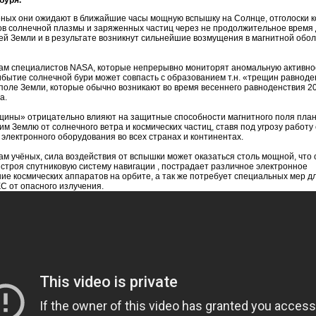
буря.
ёных они ожидают в ближайшие часы мощную вспышку на Солнце, отголоски к
ов солнечной плазмы и заряженных частиц через не продолжительное время 
ей Земли и в результате возникнут сильнейшие возмущения в магнитной обо
ам специалистов NASA, которые непрерывно мониторят аномальную активно
ибытие солнечной бури может совпасть с образованием т.н. «трещин равноде
поле Земли, которые обычно возникают во время весеннего равноденствия 2
а.
щины» отрицательно влияют на защитные способности магнитного поля план
м Землю от солнечного ветра и космических частиц, ставя под угрозу работу
 электронного оборудования во всех странах и континентах.
ам учёных, сила воздействия от вспышки может оказаться столь мощной, что 
 строя спутниковую систему навигации , пострадает различное электронное
ие космических аппаратов на орбите, а так же потребует специальных мер 
С от опасного излучения.