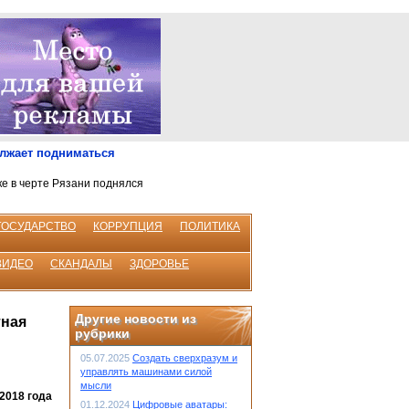
олжает подниматься
ке в черте Рязани поднялся
ГОСУДАРСТВО
КОРРУПЦИЯ
ПОЛИТИКА
ВИДЕО
СКАНДАЛЫ
ЗДОРОВЬЕ
Другие новости из
тная
рубрики
05.07.2025
Создать сверхразум и
управлять машинами силой
мысли
2018 года
01.12.2024
Цифровые аватары: