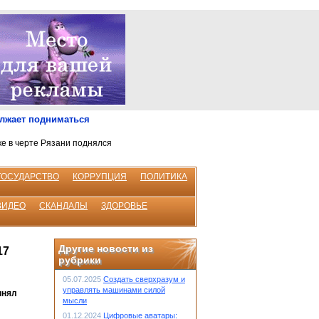
олжает подниматься
ке в черте Рязани поднялся
ГОСУДАРСТВО
КОРРУПЦИЯ
ПОЛИТИКА
ВИДЕО
СКАНДАЛЫ
ЗДОРОВЬЕ
Другие новости из
17
рубрики
05.07.2025
Создать сверхразум и
управлять машинами силой
инял
мысли
01.12.2024
Цифровые аватары: