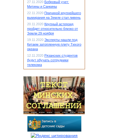
27.11.2020
Бобровый учет:
Митины и Санкины
22.11.2020
Причиной крупнейшего
вымирания на Земле стал ливень
20.11.2020
Крупный астероид
пройдет относительно близко от
Земли 29 ноября
19.11.2020
Эксперты нашли под
Китаем затопленную плиту Тихого
океана
12.11.2020
Рязанских студентов
будут обучать сотрудники
телекома