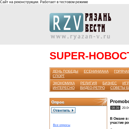
Сайт на реконструкции. Работает в тестовом режиме
SUPER-НОВОС
ДЕНЬ ПОБЕДЫ
ЕСЕНИНИАНА
ГОРЯЧА
СПОРТ
ЭКОНОМИКА
РЕЛИГИЯ
БИЗНЕС
ИГР
ИНТЕРЕСНО
ВИДЕО-РЕТРО
СОВЕТЫ 
Promobo
Опрос
08:39
20.0
В Омане в 
участие ро
Все опросы