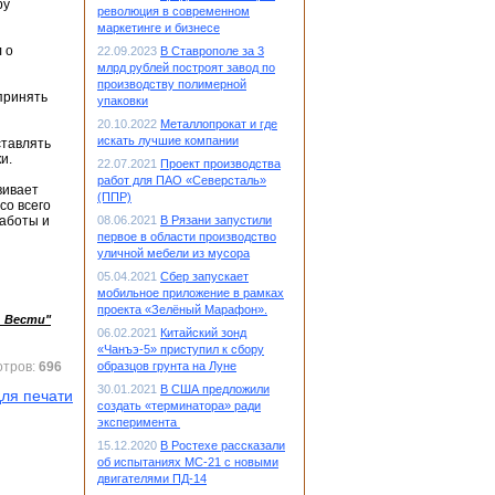
ру
революция в современном
маркетинге и бизнесе
 о
22.09.2023
В Ставрополе за 3
млрд рублей построят завод по
производству полимерной
принять
упаковки
20.10.2022
Металлопрокат и где
искать лучшие компании
ставлять
и.
22.07.2021
Проект производства
работ для ПАО «Северсталь»
вивает
(ППР)
со всего
работы и
08.06.2021
В Рязани запустили
первое в области производство
уличной мебели из мусора
05.04.2021
Сбер запускает
мобильное приложение в рамках
проекта «Зелёный Марафон».
ь Вести"
06.02.2021
Китайский зонд
«Чанъэ-5» приступил к сбору
отров:
696
образцов грунта на Луне
30.01.2021
В США предложили
ля печати
создать «терминатора» ради
эксперимента
15.12.2020
В Ростехе рассказали
об испытаниях МС-21 с новыми
двигателями ПД-14