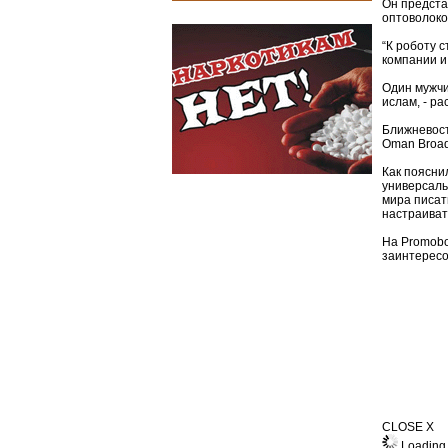
Он предста
оптоволоко
“К роботу 
компании и
Один мужчи
ислам, - р
Ближневост
Oman Broad
Как поясни
универсаль
мира писат
настраиват
На Promobo
заинтересо
CLOSE X
Loading 