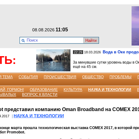
11:05
08.08.2026
Найти
Вода в Оке прод
22:29
18.03.2026
ТЬ:
За минувшие сутки уровень воды в О
ещё на 45 см.
Я ТЕМА
СОБЫТИЯ
ПРОИСШЕСТВИЯ
ОБЩЕСТВО
ПРОБЛЕМЫ
АЙ, ГОРМОН!
ОБРАЗОВАНИЕ
КУЛЬТУРА
НАУКА И ТЕХНОЛОГИИ
БЫВАЛЫХ
ВОПРОС К ВЛАСТИ
t представил компанию Oman Broadband на COMEX 20
НАУКА И ТЕХНОЛОГИИ
|
4.2017
конце марта прошла технологическая выставка COMEX 2017, в которой пр
бот Promobot.