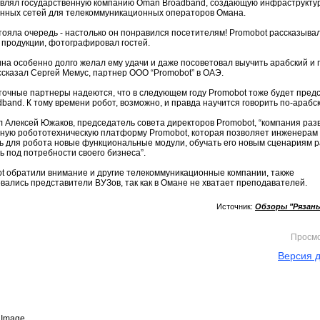
влял государственную компанию Oman Broadband, создающую инфраструкту
нных сетей для телекоммуникационных операторов Омана.
стояла очередь - настолько он понравился посетителям! Promobot рассказывал
 продукции, фотографировал гостей.
на особенно долго желал ему удачи и даже посоветовал выучить арабский и 
ассказал Сергей Мемус, партнер ООО “Promobot” в ОАЭ.
очные партнеры надеются, что в следующем году Promobot тоже будет пред
band. К тому времени робот, возможно, и правда научится говорить по-арабск
л Алексей Южаков, председатель совета директоров Promobot, “компания раз
ную робототехническую платформу Promobot, которая позволяет инженерам 
ь для робота новые функциональные модули, обучать его новым сценариям 
ь под потребности своего бизнеса”.
t обратили внимание и другие телекоммуникационные компании, также
вались представители ВУЗов, так как в Омане не хватает преподавателей.
Источник:
Обзоры "Рязан
Просм
Версия д
Image...