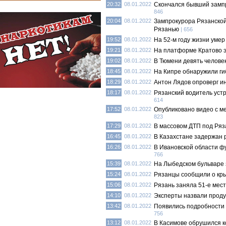
20:32
08.01.2022
Скончался бывший замп
846
20:04
08.01.2022
Зампрокурора Рязанской
Рязанью
| 656
19:52
08.01.2022
На 52-м году жизни умер
19:21
08.01.2022
На платформе Кратово э
19:02
08.01.2022
В Тюмени девять человек
18:45
08.01.2022
На Кипре обнаружили г
18:29
08.01.2022
Антон Лядов опроверг 
18:17
08.01.2022
Рязанский водитель уст
614
17:52
08.01.2022
Опубликовано видео с м
823
17:29
08.01.2022
В массовом ДТП под Ряз
16:45
08.01.2022
В Казахстане задержан 
16:26
08.01.2022
В Ивановской области фу
766
15:39
08.01.2022
На Лыбедском бульваре 
15:24
08.01.2022
Рязанцы сообщили о кры
15:06
08.01.2022
Рязань заняла 51-е мест
14:10
08.01.2022
Эксперты назвали проду
13:42
08.01.2022
Появились подробности 
756
13:12
08.01.2022
В Касимове обрушился к