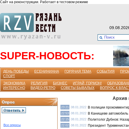
Сайт на реконструкции. Работает в тестовом режиме
09.08.202
SUPER-НОВОСТЬ:
ДЕНЬ ПОБЕДЫ
ЕСЕНИНИАНА
ГОРЯЧАЯ ТЕМА
СОБЫТИЯ
ПРО
СПОРТ
ЭКОНОМИКА
РЕЛИГИЯ
БИЗНЕС
ИГРАЙ, ГОРМОН!
ОБРАЗОВАН
ИНТЕРЕСНО
ВИДЕО-РЕТРО
СОВЕТЫ БЫВАЛЫХ
ВОПРОС К ВЛАС
Архив 
Опрос
23:21
08.01.2022
В полиции прокомментир
22:53
08.01.2022
В Канищеве автомобиль с
22:15
08.01.2022
Политолог Дубнов: Наза
Все опросы
22:02
08.01.2022
Президент Туркменистан