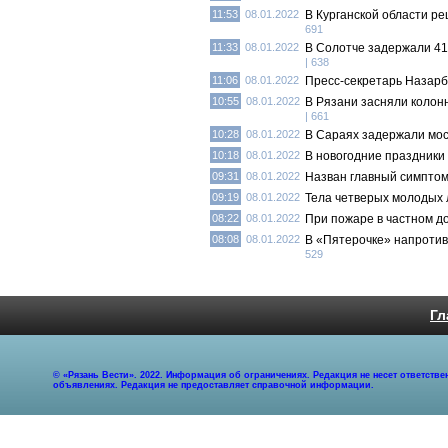
11:53
08.01.2022
В Курганской области ре
691
11:33
08.01.2022
В Солотче задержали 41
| 638
11:06
08.01.2022
Пресс-секретарь Назарба
10:55
08.01.2022
В Рязани засняли колон
| 661
10:28
08.01.2022
В Сараях задержали мос
10:18
08.01.2022
В новогодние праздники
09:31
08.01.2022
Назван главный симпто
09:19
08.01.2022
Тела четверых молодых 
08:22
08.01.2022
При пожаре в частном д
08:08
08.01.2022
В «Пятерочке» напротив
529
Гл
© «Рязань Вести». 2022. Информация об ограничениях. Редакция не несет ответст
объявлениях. Редакция не предоставляет справочной информации.