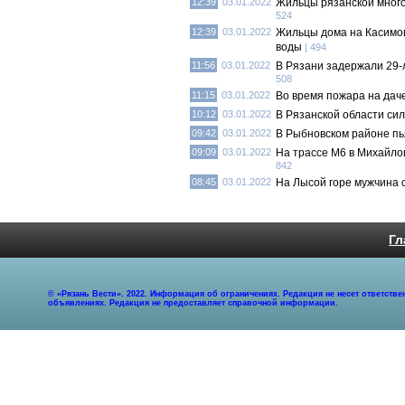
12:39
03.01.2022
Жильцы рязанской много
524
12:39
03.01.2022
Жильцы дома на Касимов
воды
| 494
11:56
03.01.2022
В Рязани задержали 29
508
11:15
03.01.2022
Во время пожара на даче
10:12
03.01.2022
В Рязанской области си
09:42
03.01.2022
В Рыбновском районе пь
09:09
03.01.2022
На трассе М6 в Михайло
842
08:45
03.01.2022
На Лысой горе мужчина с
Гл
© «Рязань Вести». 2022. Информация об ограничениях. Редакция не несет ответст
объявлениях. Редакция не предоставляет справочной информации.