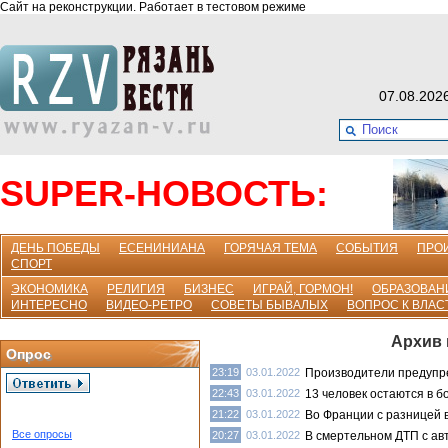
Сайт на реконструкции. Работает в тестовом режиме
07.08.202
SUPER-НОВОСТЬ:
ДЕНЬ ПОБЕДЫ
ЕСЕНИНИАНА
ГОРЯЧАЯ ТЕМА
СОБЫТИЯ
ПРО
СПОРТ
ЭКОНОМИКА
РЕЛИГИЯ
БИЗНЕС
ИГРАЙ, ГОРМОН!
ОБРАЗОВАН
ИНТЕРЕСНО
ВИДЕО-РЕТРО
СОВЕТЫ БЫВАЛЫХ
ВОПРОС К ВЛАС
Архив 
Опрос
23:19
03.01.2022
Производители предупре
22:43
03.01.2022
13 человек остаются в б
21:22
03.01.2022
Во Франции с разницей 
Все опросы
20:27
03.01.2022
В смертельном ДТП с ав