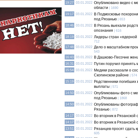
19:27
03.01.2022
Опубликовано видео с ме
области
| 1690
19:17
03.01.2022
В Подмосковье похорони
под Рязанью
| 653
18:46
03.01.2022
В Рязань выехали родст
опознания
| 616
18:19
03.01.2022
Лидеры стран «ядерной 
712
17:48
03.01.2022
Дело о масштабном прои
543
16:43
03.01.2022
В Дашково-Песочне женщ
16:31
03.01.2022
Путин поручил принять 
15:54
03.01.2022
Медики рассказали о сос
Скопинском районе
| 574
15:19
03.01.2022
Родственники погибших 
выплаты
| 571
14:50
03.01.2022
Опубликованы фото с ме
под Рязанью
| 1868
14:50
03.01.2022
Опубликованы фотографи
Рязанью
| 872
14:17
03.01.2022
Во вторник в Рязанской
14:17
03.01.2022
Во вторник в Рязанской
13:51
03.01.2022
Рязанцев просят сдать 
605