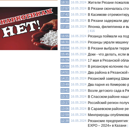
18:31
16.05.2024
Жители Рязани пожалова
17:57
16.05.2024
В Рязани скончалась ст
17:42
16.05.2024
В Касимове отремонтиру
17:28
16.05.2024
В Рязани задержали дву
17:10
16.05.2024
Японка, филиппинка и в
| 416
16:55
16.05.2024
Рязанца поймали на под
16:31
16.05.2024
Рязанцы украли машину 
16:04
16.05.2024
В Рязани выбрали террит
15:45
16.05.2024
Доки - что делать, если
15:29
16.05.2024
17 мая в Рязанской обла
14:59
16.05.2024
В рязанскую колонию пы
14:51
16.05.2024
Два района в Рязанской 
14:21
16.05.2024
Рязанский зампред Швак
13:49
16.05.2024
Два парня из Кемерово 
13:41
16.05.2024
Возле детского сада в 
13:31
16.05.2024
В Спасском районе нашл
13:17
16.05.2024
Российский регион полу
13:06
16.05.2024
В Сараевском районе ре
12:59
16.05.2024
Минприроды опубликовал
12:38
16.05.2024
Рязанские предприятия 
EXPO – 2024» в Казани
|