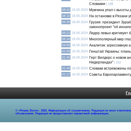
Словакии
| 188
08:42
16.05.2024
Мужчина упал с высоты 
08:16
16.05.2024
На остановке в Рязани 
06:39
16.05.2024
Грузия: президент Зура
законопроект "об иноаге
06:21
16.05.2024
Лидер левых критикует 
06:16
16.05.2024
Многополярный мир гла
04:58
16.05.2024
Аналитик: агрессивную 
01:58
16.05.2024
Генштаб Украины: планы
01:46
16.05.2024
Герт Вилдерс о новом ан
Нидерландах"
| 102
01:44
16.05.2024
Словаки встревожены п
01:17
16.05.2024
Советы Европарламенту 
Гл
© «Рязань Вести». 2022. Информация об ограничениях. Редакция не несет ответст
объявлениях. Редакция не предоставляет справочной информации.