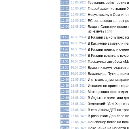
12:31
16.05.2024
Германия: рейд против 
12:31
16.05.2024
Главой администрации У
12:29
16.05.2024
Новую школу в Семчине 
12:28
16.05.2024
ЕС согласовал запрет р
12:04
16.05.2024
Власти Словакии после 
исчезнуть
| 240
11:59
16.05.2024
В Рязани за ночь покра
11:54
16.05.2024
В Касимове заметили пе
11:47
16.05.2024
В Рязани поймали очер
11:42
16.05.2024
В Рязани водитель груз
11:31
16.05.2024
Пассажира автобуса «Мо
11:22
16.05.2024
Власти изымут участок в
11:16
16.05.2024
Владимира Путина приве
10:56
16.05.2024
И.о. главы администрац
10:39
16.05.2024
Испания не примет кора
10:38
16.05.2024
Мотоциклист пострадал 
10:36
16.05.2024
В Дядькове заметили де
10:19
16.05.2024
Зеленский: "Для Харько
10:00
16.05.2024
В серьёзном ДТП на трас
09:44
16.05.2024
В рязанском Дягилеве п
09:10
16.05.2024
Пенсионер погиб на пож
08:45
16.05.2024
Покушение на Роберта Ф