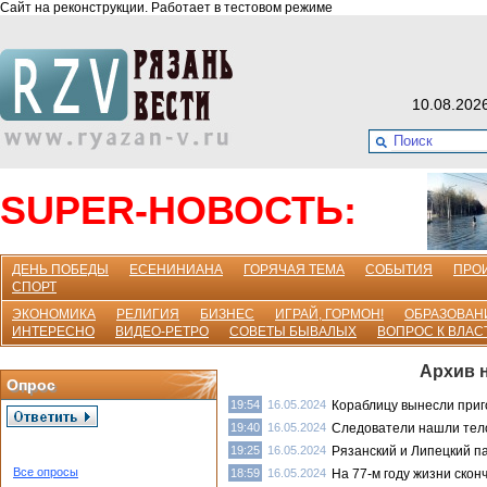
Сайт на реконструкции. Работает в тестовом режиме
10.08.202
SUPER-НОВОСТЬ:
ДЕНЬ ПОБЕДЫ
ЕСЕНИНИАНА
ГОРЯЧАЯ ТЕМА
СОБЫТИЯ
ПРО
СПОРТ
ЭКОНОМИКА
РЕЛИГИЯ
БИЗНЕС
ИГРАЙ, ГОРМОН!
ОБРАЗОВАН
ИНТЕРЕСНО
ВИДЕО-РЕТРО
СОВЕТЫ БЫВАЛЫХ
ВОПРОС К ВЛАС
Архив н
Опрос
19:54
16.05.2024
Кораблицу вынесли приг
19:40
16.05.2024
Следователи нашли тел
19:25
16.05.2024
Рязанский и Липецкий п
Все опросы
18:59
16.05.2024
На 77-м году жизни ско