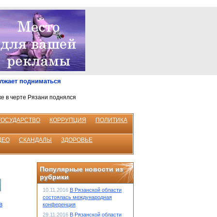
олжает подниматься
ке в черте Рязани поднялся
ГОСУДАРСТВО
КОРРУПЦИЯ
ПОЛИТИКА
ДЕО
СКАНДАЛЫ
ЗДОРОВЬЕ
Популярные новости из
рубрики
10.11.2016
В Рязанской области
состоялась международная
в
конференция
29.11.2016
В Рязанской области