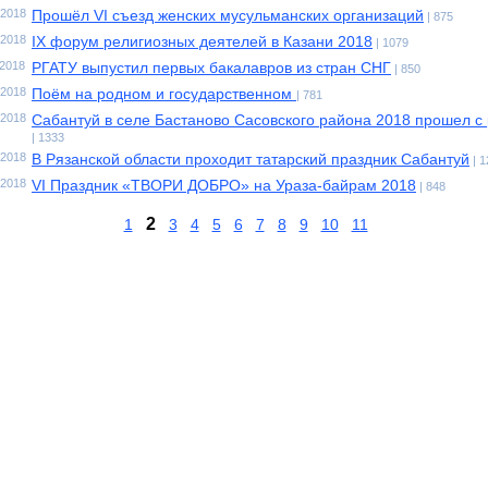
.2018
Прошёл VI съезд женских мусульманских организаций
| 875
.2018
IX форум религиозных деятелей в Казани 2018
| 1079
.2018
РГАТУ выпустил первых бакалавров из стран СНГ
| 850
.2018
Поём на родном и государственном
| 781
.2018
Сабантуй в селе Бастаново Сасовского района 2018 прошел с
| 1333
.2018
В Рязанской области проходит татарский праздник Сабантуй
| 
.2018
VI Праздник «ТВОРИ ДОБРО» на Ураза-байрам 2018
| 848
2
1
3
4
5
6
7
8
9
10
11