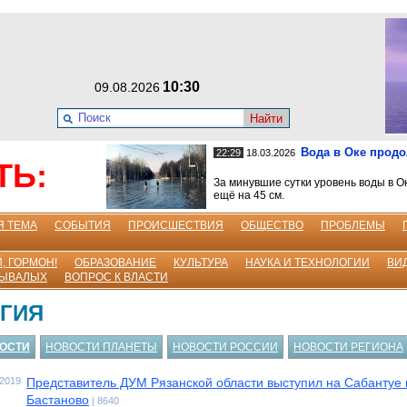
10:30
09.08.2026
Найти
Вода в Оке прод
22:29
18.03.2026
ТЬ:
За минувшие сутки уровень воды в О
ещё на 45 см.
Я ТЕМА
СОБЫТИЯ
ПРОИСШЕСТВИЯ
ОБЩЕСТВО
ПРОБЛЕМЫ
, ГОРМОН!
ОБРАЗОВАНИЕ
КУЛЬТУРА
НАУКА И ТЕХНОЛОГИИ
ВИ
БЫВАЛЫХ
ВОПРОС К ВЛАСТИ
ГИЯ
ВОСТИ
НОВОСТИ ПЛАНЕТЫ
НОВОСТИ РОССИИ
НОВОСТИ РЕГИОНА
.2019
Представитель ДУМ Рязанской области выступил на Сабантуе 
Бастаново
| 8640