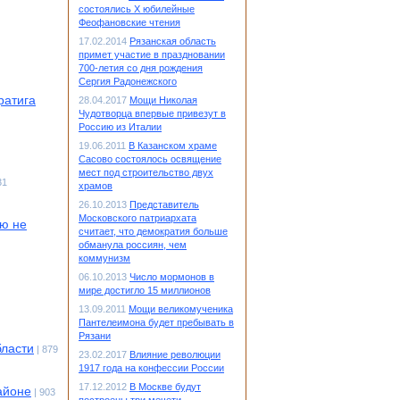
состоялись X юбилейные
Феофановские чтения
17.02.2014
Рязанская область
примет участие в праздновании
700-летия со дня рождения
Сергия Радонежского
ратига
28.04.2017
Мощи Николая
Чудотворца впервые привезут в
Россию из Италии
19.06.2011
В Казанском храме
Сасово состоялось освящение
мест под строительство двух
31
храмов
26.10.2013
Представитель
Московского патриархата
ию не
считает, что демократия больше
обманула россиян, чем
коммунизм
06.10.2013
Число мормонов в
мире достигло 15 миллионов
13.09.2011
Мощи великомученика
Пантелеимона будет пребывать в
Рязани
бласти
| 879
23.02.2017
Влияние революции
1917 года на конфессии России
17.12.2012
В Москве будут
айоне
| 903