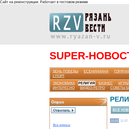
Сайт на реконструкции. Работает в тестовом режиме
SUPER-НОВОС
ДЕНЬ ПОБЕДЫ
ЕСЕНИНИАНА
ГОРЯЧА
СПОРТ
ЭКОНОМИКА
РЕЛИГИЯ
БИЗНЕС
ИГРАЙ
ИНТЕРЕСНО
ВИДЕО-РЕТРО
СОВЕТЫ 
РЕЛИ
Опрос
ВСЕ НО
15:02
11.07
Все опросы