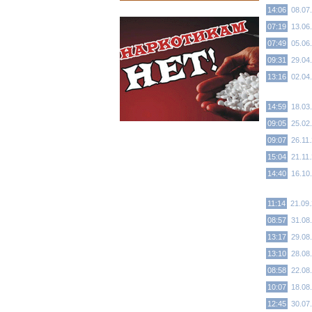
14:06
08.07
07:19
13.06
07:49
05.06
09:31
29.04
13:16
02.04
14:59
18.03
09:05
25.02
09:07
26.11
15:04
21.11
14:40
16.10
11:14
21.09
08:57
31.08
13:17
29.08
13:10
28.08
08:58
22.08
10:07
18.08
12:45
30.07