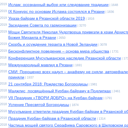
.2019
Ислам: осознанный выбор или следование традиции
| 1648
.2019
IX Конкурс по основам Ислама состоялся в Рязани
| 1836
.2019
Ураза-байрам в Рязанской области 2019
| 1816
.2019
Заседание Совета по гармонизации
| 3270
.2019
Мощи Святителя Николая Чудотворца привезли в храм Архист
Божия Михаила в Рязани
| 2650
.2019
Скорбь и осуждение теракта в Новой Зеландии
| 3078
.2019
Бесконфликтное поведение – основа мира общества
| 1731
.2018
Конференция Мусульманское наследие Рязанской области
| 17
.2018
Международный мавлид в Рязани
| 1691
.2018
СМИ: Порошенко всех надул – анафему не сняли, автокефал
приняли
| 1937
.2018
21 сентября 2018: Рождество Богородицы
| 1981
.2018
Маджлис, посвящённый Курбан-байраму в Подлипках
| 2461
.2018
VII Праздник «ТВОРИ ДОБРО» на Курбан-байрам
| 1791
.2018
Успение Пресвятой Богородицы
| 1874
.2018
Мусульмане отметили праздник Курбан-байрам в Рязанской о
.2018
Праздник Курбан-байрам в Рязанской области
| 1314
.2018
Частица мощей святого Серафима Саровского в Шиловском р