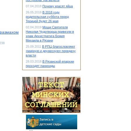
построены три мечети
07.04.2018
Почему красят яйца
26.05.2018
В 2018 году
родительская суббота перед
Троицей будет 26 мая
02.04.2019
Мощи Святителя
 размахом
Николая Чудотворца привезли в
храм Архистратига Божия
Михаила в Рязани
1238
25.09.2011
В РПЦ благословляют
«мирную и дружескую» передачу
власти
28.03.2018
В Рязанской епархии
проходят панихиды