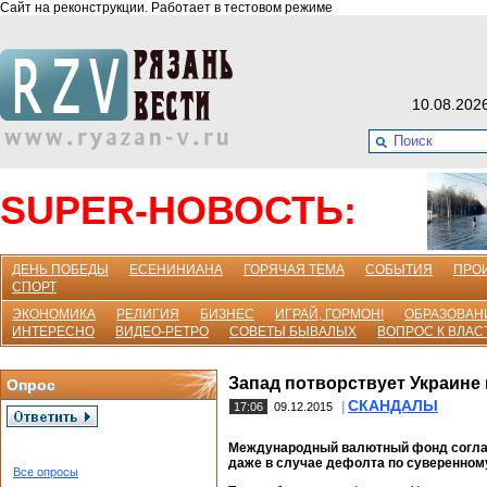
Сайт на реконструкции. Работает в тестовом режиме
10.08.202
SUPER-НОВОСТЬ:
ДЕНЬ ПОБЕДЫ
ЕСЕНИНИАНА
ГОРЯЧАЯ ТЕМА
СОБЫТИЯ
ПРО
СПОРТ
ЭКОНОМИКА
РЕЛИГИЯ
БИЗНЕС
ИГРАЙ, ГОРМОН!
ОБРАЗОВАН
ИНТЕРЕСНО
ВИДЕО-РЕТРО
СОВЕТЫ БЫВАЛЫХ
ВОПРОС К ВЛАС
Запад потворствует Украине 
Опрос
СКАНДАЛЫ
|
17:06
09.12.2015
Международный валютный фонд соглас
даже в случае дефолта по суверенному
Все опросы