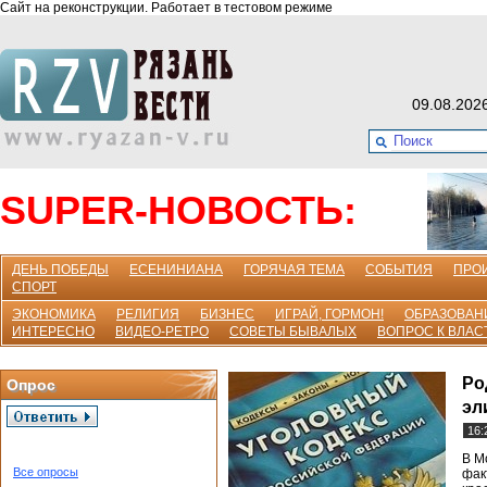
Сайт на реконструкции. Работает в тестовом режиме
09.08.202
SUPER-НОВОСТЬ:
ДЕНЬ ПОБЕДЫ
ЕСЕНИНИАНА
ГОРЯЧАЯ ТЕМА
СОБЫТИЯ
ПРО
СПОРТ
ЭКОНОМИКА
РЕЛИГИЯ
БИЗНЕС
ИГРАЙ, ГОРМОН!
ОБРАЗОВАН
ИНТЕРЕСНО
ВИДЕО-РЕТРО
СОВЕТЫ БЫВАЛЫХ
ВОПРОС К ВЛАС
Ро
Опрос
эл
16:
В М
Все опросы
фак