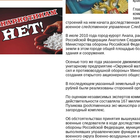
кра
Гла
ком
зан
строений на нем начата доследственная
военное следственное управление Сле
В июле 2010 года город-курорт Анапа, 
Российской Федерации Анатолия Сердю
Министерства обороны Российской Федер
земли в этом городе общей площадью бо
здания и сооружения.
Осенью того же года указанное движимо
унитарному предприятию «Окружной мат
сил и противовоздушной обороны» Мино
создания открытого акционерного общес
В последующем указанный земельный уч
рублей были реализованы сторонней ор
По оценкам независимых экспертов комм
действительности составляла 167 милли
Пузикова
(родственника экс-министра о
загородный комплекс.
Об обстоятельствах принятия вышеуказ
военные следователи в ходе доследстве
обороны Российской Федерации, муницип
выполнявших управленческие функции в
военного округа Военно-воздушных сил 