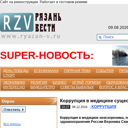
Сайт на реконструкции. Работает в тестовом режиме
09.08.202
SUPER-НОВОСТЬ:
ДЕНЬ ПОБЕДЫ
ЕСЕНИНИАНА
ГОРЯЧАЯ ТЕМА
СОБЫТИЯ
ПРО
СПОРТ
ЭКОНОМИКА
РЕЛИГИЯ
БИЗНЕС
ИГРАЙ, ГОРМОН!
ОБРАЗОВАН
ИНТЕРЕСНО
ВИДЕО-РЕТРО
СОВЕТЫ БЫВАЛЫХ
ВОПРОС К ВЛАС
Коррупция в медицине сущест
Опрос
КОРРУПЦИЯ
|
10:27
08.12.2016
Коррупция в медицине неискоренима, п
здравоохранения России Вероника Скво
Все опросы