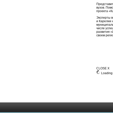
Представит
вузов. Пом
проекта «К
Эксперты в
и Карелии 
муниципали
числе успе
развития «
своем реги
CLOSE X
Loading 