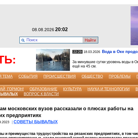
20:02
08.08.2026
Найти
Вода в Оке прод
22:29
18.03.2026
ТЬ:
За минувшие сутки уровень воды в О
ещё на 45 см.
Я ТЕМА
СОБЫТИЯ
ПРОИСШЕСТВИЯ
ОБЩЕСТВО
ПРОБЛЕМЫ
АЙ, ГОРМОН!
ОБРАЗОВАНИЕ
КУЛЬТУРА
НАУКА И ТЕХНОЛОГИИ
БЫВАЛЫХ
ВОПРОС К ВЛАСТИ
ам московских вузов рассказали о плюсах работы на
их предприятиях
СОВЕТЫ БЫВАЛЫХ
|
9.2023
ы и преимущества трудоустройства на рязанских предприятиях, в том чи