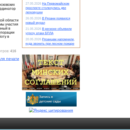
27.05.2026
На Первомайском
осковских
проспекте столкнулись две
ординатор
легковушки
26.05.2026
В Рязани появился
кой области
новый мурал
змы участия
нный в
21.05.2026
В регионе объявили
рпорации
угрозу атаки БПЛА
оту в
20.05.2026
Рязанцам напомнили,
куда звонить при лесном пожаре
отров:
416
ля печати