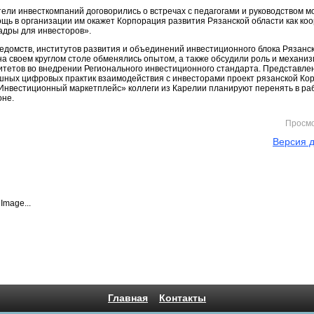
ели инвесткомпаний договорились о встречах с педагогами и руководством м
ощь в организации им окажет Корпорация развития Рязанской области как ко
адры для инвесторов».
едомств, институтов развития и объединений инвестиционного блока Рязанс
на своем круглом столе обменялись опытом, а также обсудили роль и механи
тетов во внедрении Регионального инвестиционного стандарта. Представле
шных цифровых практик взаимодействия с инвесторами проект рязанской Ко
Инвестиционный маркетплейс» коллеги из Карелии планируют перенять в раб
оне.
Просм
Версия д
Image...
Главная
Контакты