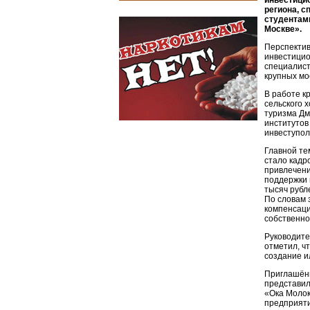
инвестицио
региона, 
студентами
Москве».
Перспектив
инвестицио
специалист
крупных мо
В работе к
сельского 
туризма Дм
институтов
инвеступол
Главной те
стало кадр
привлечени
поддержки 
тысяч рубл
По словам 
компенсаци
собственно
Руководите
отметил, чт
создание и
Приглашённ
представил
«Ока Молок
предприяти