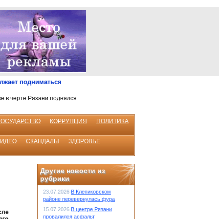
олжает подниматься
ке в черте Рязани поднялся
ГОСУДАРСТВО
КОРРУПЦИЯ
ПОЛИТИКА
ВИДЕО
СКАНДАЛЫ
ЗДОРОВЬЕ
Другие новости из
рубрики
23.07.2026
В Клепиковском
районе перевернулась фура
15.07.2026
В центре Рязани
сле
провалился асфальт