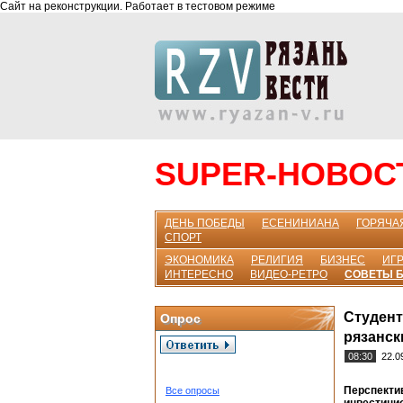
Сайт на реконструкции. Работает в тестовом режиме
SUPER-НОВОС
ДЕНЬ ПОБЕДЫ
ЕСЕНИНИАНА
ГОРЯЧА
СПОРТ
ЭКОНОМИКА
РЕЛИГИЯ
БИЗНЕС
ИГР
ИНТЕРЕСНО
ВИДЕО-РЕТРО
СОВЕТЫ 
Студент
Опрос
рязанск
08:30
22.0
Перспектив
Все опросы