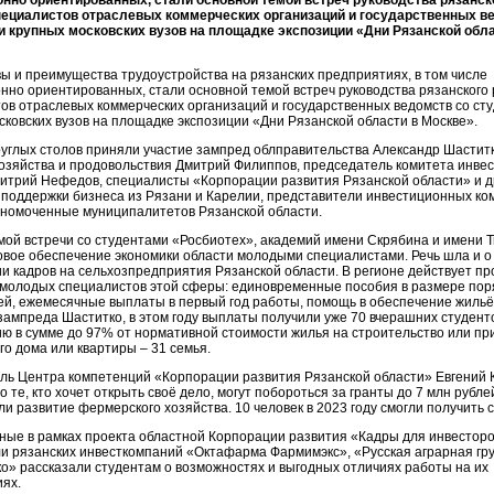
нно ориентированных, стали основной темой встреч руководства рязанск
специалистов отраслевых коммерческих организаций и государственных в
 крупных московских вузов на площадке экспозиции «Дни Рязанской обла
ы и преимущества трудоустройства на рязанских предприятиях, в том числе
нно ориентированных, стали основной темой встреч руководства рязанского 
ов отраслевых коммерческих организаций и государственных ведомств со ст
сковских вузов на площадке экспозиции «Дни Рязанской области в Москве».
руглых столов приняли участие зампред облправительства Александр Шастит
хозяйства и продовольствия Дмитрий Филиппов, председатель комитета инве
итрий Нефедов, специалисты «Корпорации развития Рязанской области» и д
 поддержки бизнеса из Рязани и Карелии, представители инвестиционных ко
номоченные муниципалитетов Рязанской области.
мой встречи со студентами «Росбиотех», академий имени Скрябина и имени 
овое обеспечение экономики области молодыми специалистами. Речь шла и о
и кадров на сельхозпредприятия Рязанской области. В регионе действует п
молодых специалистов этой сферы: единовременные пособия в размере пор
ей, ежемесячные выплаты в первый год работы, помощь в обеспечение жильём
зампреда Шаститко, в этом году выплаты получили уже 70 вчерашних студенто
ю в сумме до 97% от нормативной стоимости жилья на строительство или п
го дома или квартиры – 31 семья.
ль Центра компетенций «Корпорации развития Рязанской области» Евгений 
о те, кто хочет открыть своё дело, могут побороться за гранты до 7 млн рубле
ли развитие фермерского хозяйства. 10 человек в 2023 году смогли получить 
ые в рамках проекта областной Корпорации развития «Кадры для инвестор
и рязанских инвесткомпаний «Октафарма Фармимэкс», «Русская аграрная гр
о» рассказали студентам о возможностях и выгодных отличиях работы на их
ях.