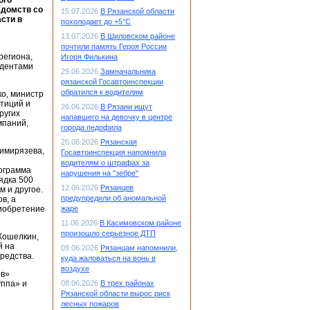
ого
едомств со
15.07.2026
В Рязанской области
сти в
похолодает до +5°С
13.07.2026
В Шиловском районе
почтили память Героя России
региона,
Игоря Филькина
удентами
29.06.2026
Замначальника
рязанской Госавтоинспекции
обратился к водителям
ко, министр
стиций и
26.06.2026
В Рязани ищут
ругих
напавшего на девочку в центре
мпаний,
города педофила
26.06.2026
Рязанская
Тимирязева,
Госавтоинспекция напомнила
водителям о штрафах за
рограмма
нарушения на "зебре"
ядка 500
12.06.2026
Рязанцев
 и другое.
предупредили об аномальной
в, а
риобретение
жаре
11.06.2026
В Касимовском районе
произошло серьезное ДТП
Кошелкин,
й на
09.06.2026
Рязанцам напомнили,
средства.
куда жаловаться на вонь в
воздухе
ов»
уппа» и
08.06.2026
В трех районах
Рязанской области вырос риск
лесных пожаров