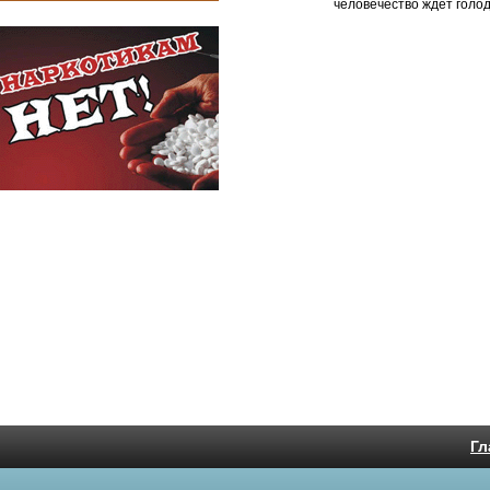
человечество ждёт голо
Гл