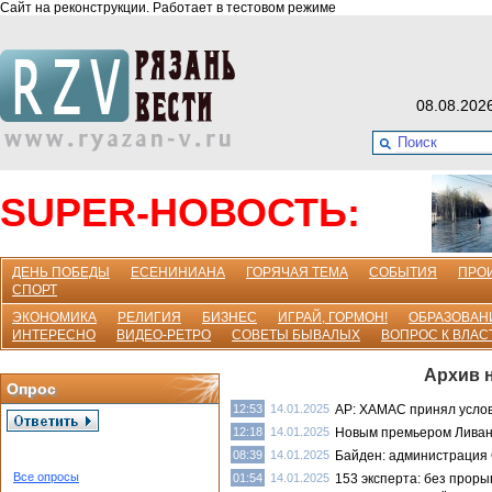
Сайт на реконструкции. Работает в тестовом режиме
08.08.202
SUPER-НОВОСТЬ:
ДЕНЬ ПОБЕДЫ
ЕСЕНИНИАНА
ГОРЯЧАЯ ТЕМА
СОБЫТИЯ
ПРО
СПОРТ
ЭКОНОМИКА
РЕЛИГИЯ
БИЗНЕС
ИГРАЙ, ГОРМОН!
ОБРАЗОВАН
ИНТЕРЕСНО
ВИДЕО-РЕТРО
СОВЕТЫ БЫВАЛЫХ
ВОПРОС К ВЛАС
Архив н
Опрос
12:53
14.01.2025
AP: ХАМАС принял усло
12:18
14.01.2025
Новым премьером Ливан
08:39
14.01.2025
Байден: администрация 
Все опросы
01:54
14.01.2025
153 эксперта: без прор