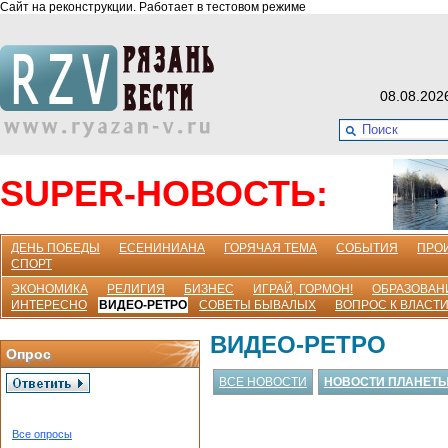
Сайт на реконструкции. Работает в тестовом режиме
08.08.202
SUPER-НОВОСТЬ:
ДЕНЬ ПОБЕДЫ
ЕСЕНИНИАНА
ГОРЯЧАЯ ТЕМА
СОБЫТИЯ
ПРО
СПОРТ
ЭКОНОМИКА
РЕЛИГИЯ
БИЗНЕС
ИГРАЙ, ГОРМОН!
ОБРАЗОВАН
ИНТЕРЕСНО
ВИДЕО-РЕТРО
СОВЕТЫ БЫВАЛЫХ
ВОПРОС К ВЛАСТ
ВИДЕО-РЕТРО
Опрос
ВСЕ НОВОСТИ
НОВОСТИ ПЛАНЕТ
Все опросы