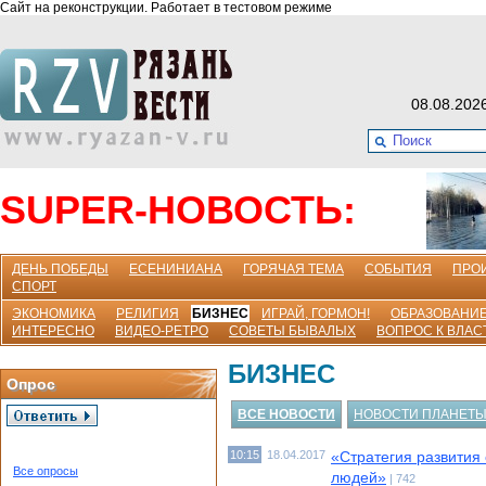
Сайт на реконструкции. Работает в тестовом режиме
08.08.202
SUPER-НОВОСТЬ:
ДЕНЬ ПОБЕДЫ
ЕСЕНИНИАНА
ГОРЯЧАЯ ТЕМА
СОБЫТИЯ
ПРО
СПОРТ
ЭКОНОМИКА
РЕЛИГИЯ
БИЗНЕС
ИГРАЙ, ГОРМОН!
ОБРАЗОВАНИ
ИНТЕРЕСНО
ВИДЕО-РЕТРО
СОВЕТЫ БЫВАЛЫХ
ВОПРОС К ВЛАС
БИЗНЕС
Опрос
ВСЕ НОВОСТИ
НОВОСТИ ПЛАНЕТ
10:15
18.04.2017
«Стратегия развития
Все опросы
людей»
| 742