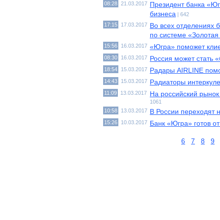
08:28
21.03.2017
Президент банка «Юг
бизнеса
| 642
17:15
17.03.2017
Во всех отделениях 
по системе «Золотая
15:56
16.03.2017
«Югра» поможет клие
08:30
16.03.2017
Россия может стать 
18:54
15.03.2017
Радары AIRLINE помо
14:43
15.03.2017
Радиаторы интеркул
11:09
13.03.2017
На российский рынок
1061
10:58
13.03.2017
В России переходят 
15:26
10.03.2017
Банк «Югра» готов о
6
7
8
9