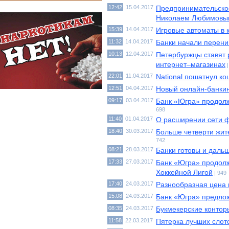
12:42
15.04.2017
Предпринимательское
Николаем Любимовы
15:39
14.04.2017
Игровые автоматы в 
11:32
14.04.2017
Банки начали перени
10:13
12.04.2017
Петербуржцы ставят 
интернет–магазинах
22:01
11.04.2017
National пошатнул к
12:51
04.04.2017
Новый онлайн-банкин
09:17
03.04.2017
Банк «Югра» продолж
698
11:40
01.04.2017
О расширении сети ф
18:40
30.03.2017
Больше четверти жит
742
08:21
28.03.2017
Банки готовы и дальш
17:33
27.03.2017
Банк «Югра» продолж
Хоккейной Лигой
| 949
17:40
24.03.2017
Разнообразная цена
15:08
24.03.2017
Банк «Югра» предл
08:35
24.03.2017
Букмекерские конторы
11:58
22.03.2017
Пятерка лучших слото