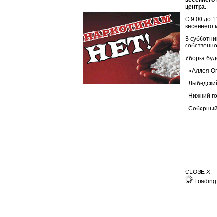
весеннего 
центра.
С 9:00 до 1
весеннего 
В субботни
собственно
Уборка буд
· «Аллея О
· Лыбедски
· Нижний го
· Соборный
CLOSE X
Loading 