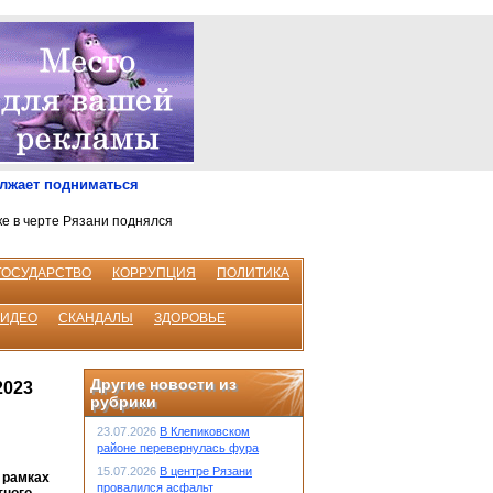
олжает подниматься
ке в черте Рязани поднялся
ГОСУДАРСТВО
КОРРУПЦИЯ
ПОЛИТИКА
ВИДЕО
СКАНДАЛЫ
ЗДОРОВЬЕ
Другие новости из
2023
рубрики
23.07.2026
В Клепиковском
районе перевернулась фура
15.07.2026
В центре Рязани
в рамках
провалился асфальт