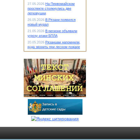
27.05.2026
На Первомайском
проспекте столкнулись две
легковушки
26.05.2026
В Рязани появился
новый мурал
21.05.2026
В регионе объявили
угрозу атаки БПЛА
20.05.2026
Рязанцам напомнили,
куда звонить при лесном пожаре