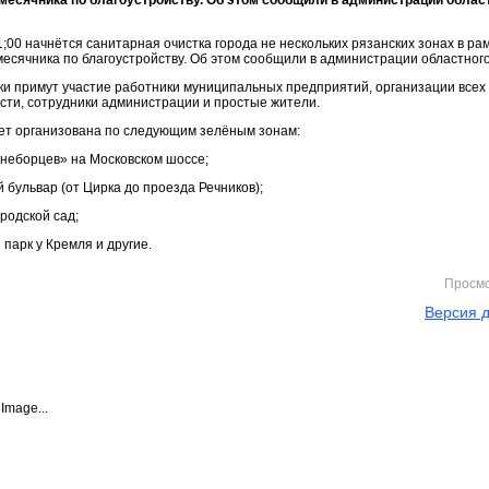
месячника по благоустройству. Об этом сообщили в администрации облас
1;00 начнётся санитарная очистка города не нескольких рязанских зонах в ра
месячника по благоустройству. Об этом сообщили в администрации областного
ки примут участие работники муниципальных предприятий, организации все
сти, сотрудники администрации и простые жители.
ет организована по следующим зелёным зонам:
гнеборцев» на Московском шоссе;
й бульвар (от Цирка до проезда Речников);
родской сад;
 парк у Кремля и другие.
Просм
Версия д
Image...