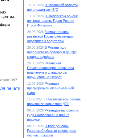
тного
15.07.2026
В Рязанской области
похолодает до +5°С
мках
13.07.2026
В Шиловском районе
 центра.
почтили память Героя России
х форм
Игоря Филькина
29.06.2026
Замначальника
рязанской Госавтоинспекции
обратился к водителям
26.06.2026
В Рязани ищут
напавшего на девочку в центре
города педофила
26.06.2026
Рязанская
Госавтоинспекция напомнила
водителям о штрафах за
нарушения на "зебре"
отров:
397
12.06.2026
Рязанцев
ля печати
предупредили об аномальной
жаре
11.06.2026
В Касимовском районе
произошло серьезное ДТП
09.06.2026
Рязанцам напомнили,
куда жаловаться на вонь в
воздухе
08.06.2026
В трех районах
Рязанской области вырос риск
лесных пожаров