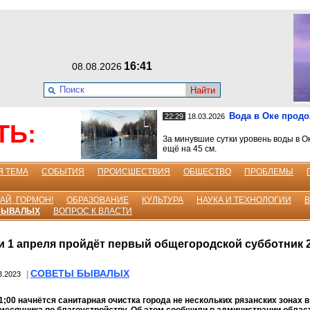
16:41
08.08.2026
Найти
Вода в Оке прод
22:29
18.03.2026
ТЬ:
За минувшие сутки уровень воды в О
ещё на 45 см.
Я ТЕМА
СОБЫТИЯ
ПРОИСШЕСТВИЯ
ОБЩЕСТВО
ПРОБЛЕМЫ
АЙ, ГОРМОН!
ОБРАЗОВАНИЕ
КУЛЬТУРА
НАУКА И ТЕХНОЛОГИИ
БЫВАЛЫХ
ВОПРОС К ВЛАСТИ
и 1 апреля пройдёт первый общегородской субботник 
СОВЕТЫ БЫВАЛЫХ
|
3.2023
11;00 начнётся санитарная очистка города не нескольких рязанских зонах 