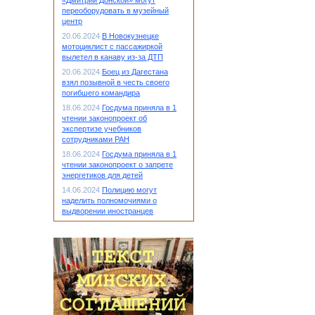
«Дмитрий Донской» могут
переоборудовать в музейный
центр
20.06.2024
В Новокузнецке
мотоциклист с пассажиркой
вылетел в канаву из-за ДТП
20.06.2024
Боец из Дагестана
взял позывной в честь своего
погибшего командира
18.06.2024
Госдума приняла в 1
чтении законопроект об
экспертизе учебников
сотрудниками РАН
18.06.2024
Госдума приняла в 1
чтении законопроект о запрете
энергетиков для детей
14.06.2024
Полицию могут
наделить полномочиями о
выдворении иностранцев