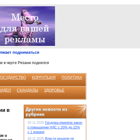
олжает подниматься
ке в черте Рязани поднялся
ГОСУДАРСТВО
КОРРУПЦИЯ
ПОЛИТИКА
ВИДЕО
СКАНДАЛЫ
ЗДОРОВЬЕ
Другие новости из
ии в
рубрики
20.11.2025
Госдума приняла закон
о повышении НДС с 20% до 22%
с 1 января
ре о
20.11.2025
Власти решили не