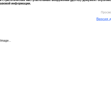
и стратегических наступательных вооружений (ДСНВ). Документ опублико
равовой информации.
Просм
Версия д
Image...