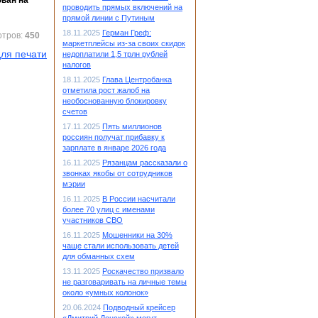
ван на
проводить прямых включений на
прямой линии с Путиным
18.11.2025
Герман Греф:
отров:
450
маркетплейсы из-за своих скидок
ля печати
недоплатили 1,5 трлн рублей
налогов
18.11.2025
Глава Центробанка
отметила рост жалоб на
необоснованную блокировку
счетов
17.11.2025
Пять миллионов
россиян получат прибавку к
зарплате в январе 2026 года
16.11.2025
Рязанцам рассказали о
звонках якобы от сотрудников
мэрии
16.11.2025
В России насчитали
более 70 улиц с именами
участников СВО
16.11.2025
Мошенники на 30%
чаще стали использовать детей
для обманных схем
13.11.2025
Роскачество призвало
не разговаривать на личные темы
около «умных колонок»
20.06.2024
Подводный крейсер