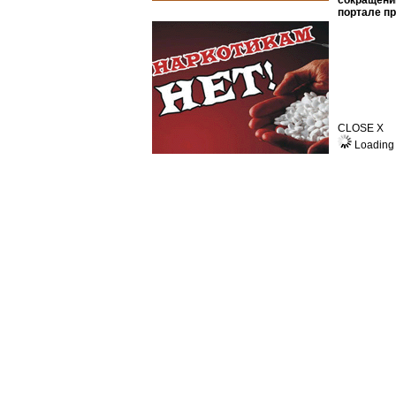
сокращени
портале п
CLOSE X
Loading 