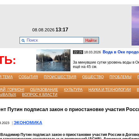
13:17
08.08.2026
Найти
Вода в Оке прод
22:29
18.03.2026
ТЬ:
За минувшие сутки уровень воды в О
ещё на 45 см.
Я ТЕМА
СОБЫТИЯ
ПРОИСШЕСТВИЯ
ОБЩЕСТВО
ПРОБЛЕМЫ
АЙ, ГОРМОН!
ОБРАЗОВАНИЕ
КУЛЬТУРА
НАУКА И ТЕХНОЛОГИИ
БЫВАЛЫХ
ВОПРОС К ВЛАСТИ
нт Путин подписал закон о приостановке участия Росс
ЭКОНОМИКА
|
3.2023
Владимир Путин подписал закон о приостановке участия России в Догово