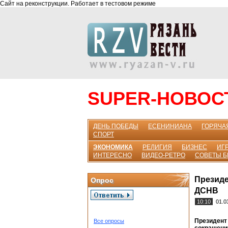
Сайт на реконструкции. Работает в тестовом режиме
SUPER-НОВОС
ДЕНЬ ПОБЕДЫ
ЕСЕНИНИАНА
ГОРЯЧА
СПОРТ
ЭКОНОМИКА
РЕЛИГИЯ
БИЗНЕС
ИГР
ИНТЕРЕСНО
ВИДЕО-РЕТРО
СОВЕТЫ 
Президе
Опрос
ДСНВ
10:10
01.0
Президент 
Все опросы