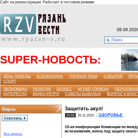
Сайт на реконструкции. Работает в тестовом режиме
08.08.202
SUPER-НОВОСТЬ:
ДЕНЬ ПОБЕДЫ
ЕСЕНИНИАНА
ГОРЯЧАЯ ТЕМА
СОБЫТИЯ
ПРО
СПОРТ
ЭКОНОМИКА
РЕЛИГИЯ
БИЗНЕС
ИГРАЙ, ГОРМОН!
ОБРАЗОВАН
ИНТЕРЕСНО
ВИДЕО-РЕТРО
СОВЕТЫ БЫВАЛЫХ
ВОПРОС К ВЛАС
Защитить акул!
Опрос
ЗДОРОВЬЕ
|
10:02
25.11.2022
19-ая конференция Конвенции по межд
исчезновения, взяла под защиту около 
Все опросы