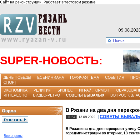
Сайт на реконструкции. Работает в тестовом режиме
09.08.202
SUPER-НОВОСТЬ:
ДЕНЬ ПОБЕДЫ
ЕСЕНИНИАНА
ГОРЯЧАЯ ТЕМА
СОБЫТИЯ
ПРО
СПОРТ
ЭКОНОМИКА
РЕЛИГИЯ
БИЗНЕС
ИГРАЙ, ГОРМОН!
ОБРАЗОВАН
ИНТЕРЕСНО
ВИДЕО-РЕТРО
СОВЕТЫ БЫВАЛЫХ
ВОПРОС К ВЛА
В Рязани на два дня перекр
Опрос
СОВЕТЫ БЫВАЛ
|
11:54
13.09.2022
В Рязани на два дня перекроют улицу
горадминистрации во вторник, 13 сентя
Все опросы