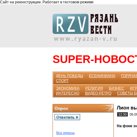
Сайт на реконструкции. Работает в тестовом режиме
SUPER-НОВОС
ДЕНЬ ПОБЕДЫ
ЕСЕНИНИАНА
ГОРЯЧА
СПОРТ
ЭКОНОМИКА
РЕЛИГИЯ
БИЗНЕС
ИГР
ИНТЕРЕСНО
ВИДЕО-РЕТРО
СОВЕТЫ 
Лион вы
Опрос
12:30
05.0
На фоне э
Все опросы