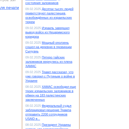
отров:
537
состояния заложников
ля печати
09.02.2025
Десятки тысяч людей
приветствуют палестинцев,
освобождённых из израильских
тюрем
09.02.2025
Израиль завершил
вывод войск из Нецаримского
коридора
09.02.2025
Мощный оползень
сошел на деревню в провинции
Сычуань
09.02.2025
Пятеро тайских
заложников вернулись из плена
ХАМАС
09.02.2025
Трамп рассказал, что
уже говорил с Путиным о войне в
Украине
08.02.2025
ХАМАС освободил еще
троих израильских заложников в
обмен на 183 палестинских
заключенных
08.02.2025
Федеральный судья
заблокировал решение Трампа
отправить 2200 сотрудников
USAID в...
08.02.2025
Президент Украины