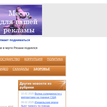
олжает подниматься
ке в черте Рязани поднялся
ГОСУДАРСТВО
КОРРУПЦИЯ
ПОЛИТИКА
ВИДЕО
СКАНДАЛЫ
ЗДОРОВЬЕ
Другие новости из
рубрики
10.02.2025
Волна солидарности с
мигрантами на границе США
09.02.2025
Израильские врачи
бьют тревогу по поводу