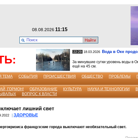
11:15
08.08.2026
Найти
Вода в Оке прод
22:29
18.03.2026
ТЬ:
За минувшие сутки уровень воды в О
ещё на 45 см.
Я ТЕМА
СОБЫТИЯ
ПРОИСШЕСТВИЯ
ОБЩЕСТВО
ПРОБЛЕМЫ
АЙ, ГОРМОН!
ОБРАЗОВАНИЕ
КУЛЬТУРА
НАУКА И ТЕХНОЛОГИИ
БЫВАЛЫХ
ВОПРОС К ВЛАСТИ
ключает лишний свет
ЗДОРОВЬЕ
|
9.2022
нергокризиса французские города выключают необязательный свет.