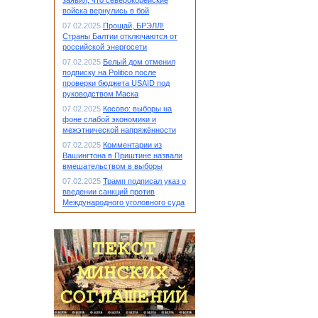
заявил, что северокорейские
войска вернулись в бой
07.02.2025
Прощай, БРЭЛЛ!
Страны Балтии отключаются от
российской энергосети
07.02.2025
Белый дом отменил
подписку на Politico после
проверки бюджета USAID под
руководством Маска
07.02.2025
Косово: выборы на
фоне слабой экономики и
межэтнической напряжённости
07.02.2025
Комментарии из
Вашингтона в Приштине назвали
вмешательством в выборы
07.02.2025
Трамп подписал указ о
введении санкций против
Международного уголовного суда