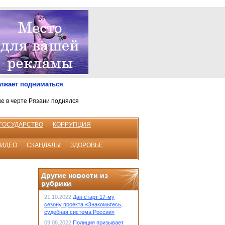
олжает подниматься
ке в черте Рязани поднялся
ГОСУДАРСТВО
КОРРУПЦИЯ
ВИДЕО
СКАНДАЛЫ
ЗДОРОВЬЕ
Другие новости из
рубрики
21.10.2022
Дан старт 17-му
сезону проекта «Знакомьтесь,
судебная система России»
09.08.2022
Полиция призывает