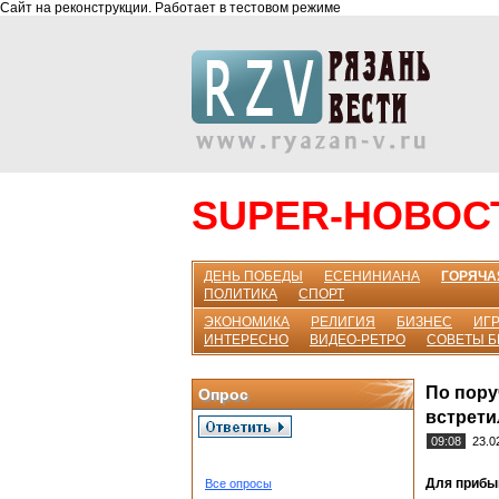
Сайт на реконструкции. Работает в тестовом режиме
SUPER-НОВОС
ДЕНЬ ПОБЕДЫ
ЕСЕНИНИАНА
ГОРЯЧА
ПОЛИТИКА
СПОРТ
ЭКОНОМИКА
РЕЛИГИЯ
БИЗНЕС
ИГР
ИНТЕРЕСНО
ВИДЕО-РЕТРО
СОВЕТЫ 
По пору
Опрос
встрети
09:08
23.0
Для прибы
Все опросы