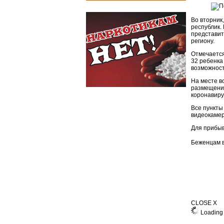
Во вторник
республик.
представит
региону.
Отмечается
32 ребенка
возможност
На месте в
размещения
коронавиру
Все пункты
видеокаме
Для прибыв
Беженцам 
CLOSE X
Loading 