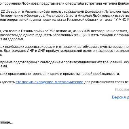
, 22 февраля, в Рязань прибыл поезд с гражданами Донецкой и Луганской на
 По поручению губернатора Рязанской области Николая Любимова их встрети
ели оперативной группы правительства Рязанской области, а также ГУ МЧС 
, что всего в Рязань прибыло 793 человека, из них 335 несовершеннолетних, 
 возрастом до одного года, пять беременных женщин и пять граждан с огран
ями здоровья.
сех прибывших зарегистрировали и отправили автобусами в пункты временно
. Все граждане ЛНР и ДНР пройдут медицинский осмотр и экспресс-тестиро
с.
 приема подготовлены с соблюдением противоэпидемических требований, о
рами.
ших организовано горячее питание и предметы первой необходимости.
стеллажи складские металлические
выделять
для размещениях своих ве
Просмо
Версия д
Image...