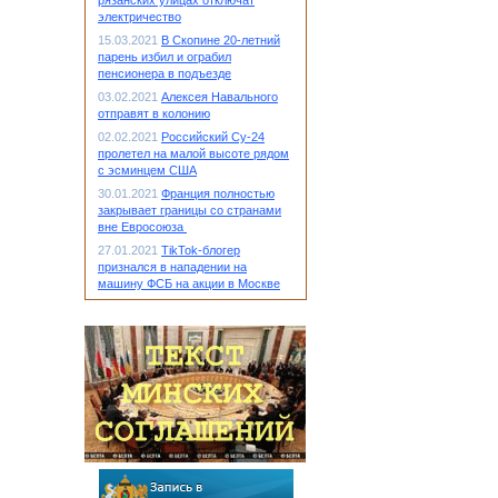
рязанских улицах отключат
электричество
15.03.2021
В Скопине 20-летний
парень избил и ограбил
пенсионера в подъезде
03.02.2021
Алексея Навального
отправят в колонию
02.02.2021
Российский Су-24
пролетел на малой высоте рядом
с эсминцем США
30.01.2021
Франция полностью
закрывает границы со странами
вне Евросоюза
27.01.2021
TikTok-блогер
признался в нападении на
машину ФСБ на акции в Москве