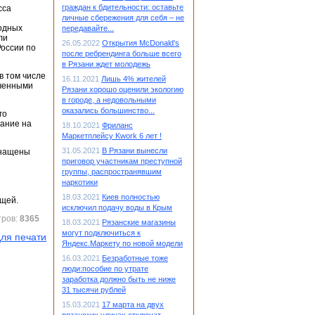
граждан к бдительности: оставьте
личные сбережения для себя – не
родных
передавайте...
ли
26.05.2022
Открытия McDonald's
России по
после ребрендинга больше всего
в Рязани ждет молодежь
в том числе
16.11.2021
Лишь 4% жителей
иченными
Рязани хорошо оценили экологию
в городе, а недовольными
оказались большинство...
го
вание на
18.10.2021
Фриланс
Маркетплейсу Kwork 6 лет !
31.05.2021
В Рязани вынесли
снащены
приговор участникам преступной
группы, распространявшим
наркотики
18.03.2021
Киев полностью
щей.
исключил подачу воды в Крым
тров:
8365
18.03.2021
Рязанские магазины
могут подключиться к
ля печати
Яндекс.Маркету по новой модели
16.03.2021
Безработные тоже
люди:пособие по утрате
заработка должно быть не ниже
31 тысячи рублей
15.03.2021
17 марта на двух