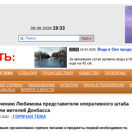
19:33
08.08.2026
Найти
Вода в Оке прод
22:29
18.03.2026
ТЬ:
За минувшие сутки уровень воды в О
ещё на 45 см.
Я ТЕМА
СОБЫТИЯ
ПРОИСШЕСТВИЯ
ОБЩЕСТВО
ПРОБЛЕМЫ
АЙ, ГОРМОН!
ОБРАЗОВАНИЕ
КУЛЬТУРА
НАУКА И ТЕХНОЛОГИИ
БЫВАЛЫХ
ВОПРОС К ВЛАСТИ
чению Любимова представители оперативного штаба
ли жителей Донбасса
ГОРЯЧАЯ ТЕМА
|
2.2022
вших организовано горячее питание и предметы первой необходимости.