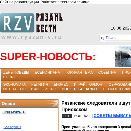
Сайт на реконструкции. Работает в тестовом режиме
10.08.202
SUPER-НОВОСТЬ:
ДЕНЬ ПОБЕДЫ
ЕСЕНИНИАНА
ГОРЯЧАЯ ТЕМА
СОБЫТИЯ
ПРО
СПОРТ
ЭКОНОМИКА
РЕЛИГИЯ
БИЗНЕС
ИГРАЙ, ГОРМОН!
ОБРАЗОВАН
ИНТЕРЕСНО
ВИДЕО-РЕТРО
СОВЕТЫ БЫВАЛЫХ
ВОПРОС К ВЛА
Рязанские следователи ищут 
Опрос
Приокском
СОВЕТЫ БЫВАЛ
|
14:41
16.01.2022
Преступление было совершено 3 декабр
Все опросы