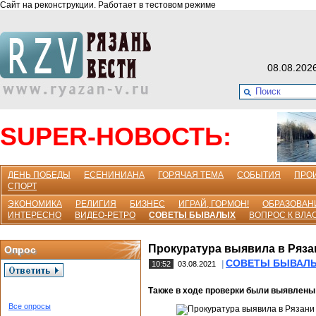
Сайт на реконструкции. Работает в тестовом режиме
08.08.202
SUPER-НОВОСТЬ:
ДЕНЬ ПОБЕДЫ
ЕСЕНИНИАНА
ГОРЯЧАЯ ТЕМА
СОБЫТИЯ
ПРО
СПОРТ
ЭКОНОМИКА
РЕЛИГИЯ
БИЗНЕС
ИГРАЙ, ГОРМОН!
ОБРАЗОВАН
ИНТЕРЕСНО
ВИДЕО-РЕТРО
СОВЕТЫ БЫВАЛЫХ
ВОПРОС К ВЛА
Прокуратура выявила в Ряза
Опрос
СОВЕТЫ БЫВАЛ
|
10:52
03.08.2021
Также в ходе проверки были выявлены
Все опросы