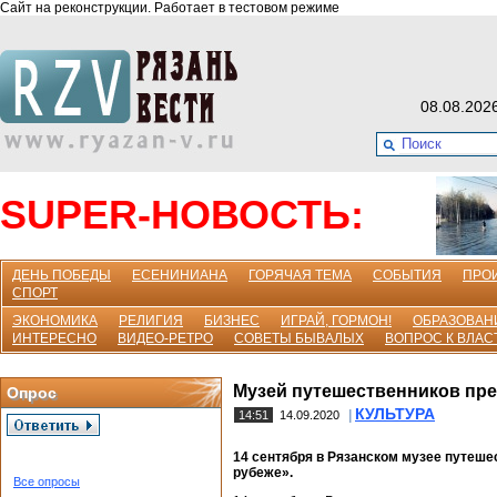
Сайт на реконструкции. Работает в тестовом режиме
08.08.202
SUPER-НОВОСТЬ:
ДЕНЬ ПОБЕДЫ
ЕСЕНИНИАНА
ГОРЯЧАЯ ТЕМА
СОБЫТИЯ
ПРО
СПОРТ
ЭКОНОМИКА
РЕЛИГИЯ
БИЗНЕС
ИГРАЙ, ГОРМОН!
ОБРАЗОВАН
ИНТЕРЕСНО
ВИДЕО-РЕТРО
СОВЕТЫ БЫВАЛЫХ
ВОПРОС К ВЛАС
Музей путешественников пре
Опрос
КУЛЬТУРА
|
14:51
14.09.2020
14 сентября в Рязанском музее путеш
рубеже».
Все опросы