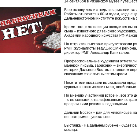
14 сентября в Рязанском музее путешес
В ее основу легли этюды и зарисовки т
Работы относятся к 60-м годам, когда е
Дальневосточном институте искусств на 
Кроме того, в экспозиции находится вып
сына – известного рязанского художника
Академии народного искусства РФ Макси
На открытии выставки присутствовали ря
РМП, журналисты ведущих СМИ региона, 
директор РМП Александр Капитанов.
Профессиональные художники отметили,
манерой письма, зарисовки – энергичнос
истории Дальнего Востока во многом опр
связавших свою жизнь с этим краем.
Посетители выставки высказывали предп
суровых и экзотических мест, необычные
По мнению участников встречи, все это 
– с ее сопками, отшлифованными ветрам
прозрачными реками и водопадами.
Дальний Восток – рай для живописцев, ка
неповторимое, уникальное.
Выставка «На дальнем рубеже» будет ра
месяца.