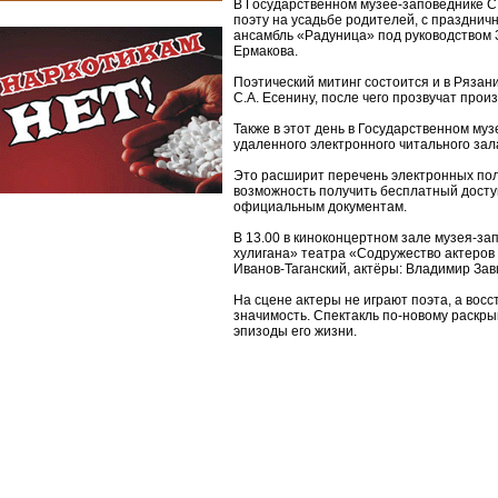
В Государственном музее-заповеднике С.
поэту на усадьбе родителей, c праздни
ансамбль «Радуница» под руководством 
Ермакова.
Поэтический митинг состоится и в Рязани
С.А. Есенину, после чего прозвучат про
Также в этот день в Государственном му
удаленного электронного читального зал
Это расширит перечень электронных пол
возможность получить бесплатный досту
официальным документам.
В 13.00 в киноконцертном зале музея-за
хулигана» театра «Содружество актеров 
Иванов-Таганский, актёры: Владимир Зав
На сцене актеры не играют поэта, а вос
значимость. Спектакль по-новому раскр
эпизоды его жизни.