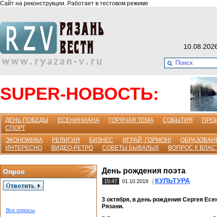
Сайт на реконструкции. Работает в тестовом режиме
10.08.202
SUPER-НОВОСТЬ:
ДЕНЬ ПОБЕДЫ
ЕСЕНИНИАНА
ГОРЯЧАЯ ТЕМА
СОБЫТИЯ
ПРО
СПОРТ
ЭКОНОМИКА
РЕЛИГИЯ
БИЗНЕС
ИГРАЙ, ГОРМОН!
ОБРАЗОВАН
ИНТЕРЕСНО
ВИДЕО-РЕТРО
СОВЕТЫ БЫВАЛЫХ
ВОПРОС К ВЛАС
День рождения поэта
Опрос
КУЛЬТУРА
|
15:47
01.10.2019
3 октября, в день рождения Сергея Ес
Рязани.
Все опросы