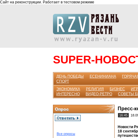
Сайт на реконструкции. Работает в тестовом режиме
SUPER-НОВОС
ДЕНЬ ПОБЕДЫ
ЕСЕНИНИАНА
ГОРЯЧА
СПОРТ
ЭКОНОМИКА
РЕЛИГИЯ
БИЗНЕС
ИГР
ИНТЕРЕСНО
ВИДЕО-РЕТРО
СОВЕТЫ 
Пресс-к
Опрос
16:45
18.0
Новости Ря
18 сентябр
Все опросы
путешеств