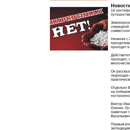
Новости
18 сентябр
путешестве
Землепрохо
очередной 
совместног
Начиная с 
преодолева
проходит в
Действител
проходил, 
многочисле
Он рассказ
ледоходах 
практическ
Отдельно В
на побереж
построенно
Виктор Ива
Оленек. Он
памятная т
Васильевич
Первым рос
экспедиции