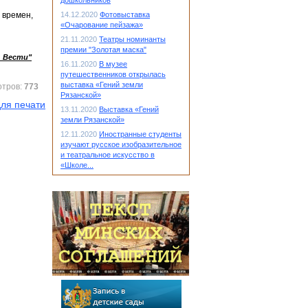
дошкольников
 времен,
14.12.2020
Фотовыставка
«Очарование пейзажа»
21.11.2020
Театры номинанты
премии "Золотая маска"
ь Вести"
16.11.2020
В музее
путешественников открылась
выставка «Гений земли
отров:
773
Рязанской»
ля печати
13.11.2020
Выставка «Гений
земли Рязанской»
12.11.2020
Иностранные студенты
изучают русское изобразительное
и театральное искусство в
«Школе...