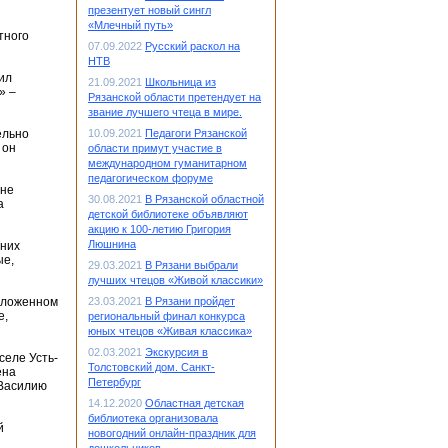
презентует новый сингл
«Млечный путь»
тного
07.09.2022
Русский раскол на
НТВ
ил
21.09.2021
Школьница из
» –
Рязанской области претендует на
звание лучшего чтеца в мире.
ельно
10.09.2021
Педагоги Рязанской
 он
области примут участие в
международном гуманитарном
педагогическом форуме
 не
30.08.2021
В Рязанской областной
а
детской библиотеке объявляют
акцию к 100-летию Григория
Люшнина
тних
ые,
29.03.2021
В Рязани выбрали
лучших чтецов «Живой классики»
положенном
23.03.2021
В Рязани пройдет
е,
региональный финал конкурса
юных чтецов «Живая классика»
02.03.2021
Экскурсия в
селе Усть-
Толстовский дом. Санкт-
ена
Петербург
 Василию
14.12.2020
Областная детская
библиотека организовала
й
новогодний онлайн-праздник для