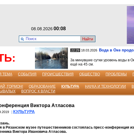
00:08
08.08.2026
Найти
Вода в Оке прод
22:29
18.03.2026
ТЬ:
За минувшие сутки уровень воды в О
ещё на 45 см.
Я ТЕМА
СОБЫТИЯ
ПРОИСШЕСТВИЯ
ОБЩЕСТВО
ПРОБЛЕМЫ
АЙ, ГОРМОН!
ОБРАЗОВАНИЕ
КУЛЬТУРА
НАУКА И ТЕХНОЛОГИИ
БЫВАЛЫХ
ВОПРОС К ВЛАСТИ
онференция Виктора Атласова
КУЛЬТУРА
|
9.2019
зань.
я в Рязанском музее путешественников состоялась пресс-конференция и
енника Виктора Ивановича Атласова.