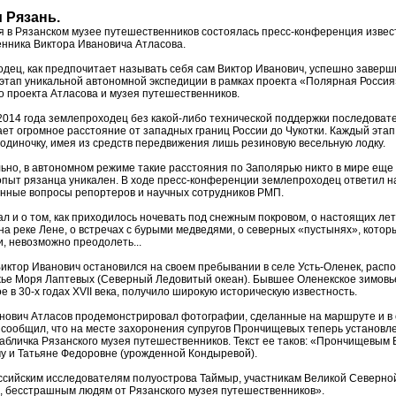
 Рязань.
я в Рязанском музее путешественников состоялась пресс-конференция извес
нника Виктора Ивановича Атласова.
дец, как предпочитает называть себя сам Виктор Иванович, успешно заверш
этап уникальной автономной экспедиции в рамках проекта «Полярная Россия
о проекта Атласова и музея путешественников.
2014 года землепроходец без какой-либо технической поддержки последоват
ет огромное расстояние от западных границ России до Чукотки. Каждый этап
 одиночку, имея из средств передвижения лишь резиновую весельную лодку.
ьно, в автономном режиме такие расстояния по Заполярью никто в мире еще
опыт рязанца уникален. В ходе пресс-конференции землепроходец ответил н
нные вопросы репортеров и научных сотрудников РМП.
ал и о том, как приходилось ночевать под снежным покровом, о настоящих ле
на реке Лене, о встречах с бурыми медведями, о северных «пустынях», котор
и, невозможно преодолеть...
иктор Иванович остановился на своем пребывании в селе Усть-Оленек, рас
ье Моря Лаптевых (Северный Ледовитый океан). Бывшее Оленекское зимовь
е в 30-х годах XVII века, получило широкую историческую известность.
нович Атласов продемонстрировал фотографии, сделанные на маршруте и в 
 сообщил, что на месте захоронения супругов Прончищевых теперь установл
абличка Рязанского музея путешественников. Текст ее таков: «Прончищевым
у и Татьяне Федоровне (урожденной Кондыревой).
сийским исследователям полуострова Таймыр, участникам Великой Северно
, бесстрашным людям от Рязанского музея путешественников».