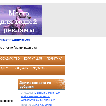
олжает подниматься
ке в черте Рязани поднялся
ГОСУДАРСТВО
КОРРУПЦИЯ
ПОЛИТИКА
ВИДЕО
СКАНДАЛЫ
ЗДОРОВЬЕ
Другие новости из
рубрики
24.06.2025
Книжный магазин для
всей семьи — читаем с
удовольствием в Бердянске
звестного
18.01.2023
Алексей Фомин