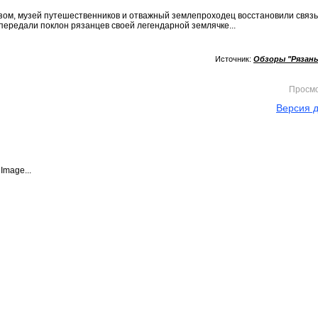
зом, музей путешественников и отважный землепроходец восстановили связь
 передали поклон рязанцев своей легендарной землячке...
Источник:
Обзоры "Рязан
Просм
Версия д
Image...