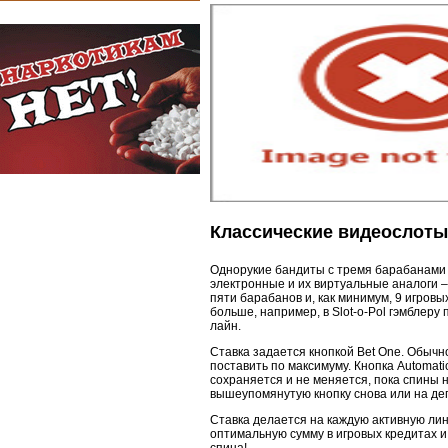
Классические видеослоты
Однорукие бандиты с тремя барабанами
электронные и их виртуальные аналоги 
пяти барабанов и, как минимум, 9 игров
больше, например, в Slot-o-Pol гэмблер
лайн.
Ставка задается кнопкой Bet One. Обычно
поставить по максимуму. Кнопка Automatic
сохраняется и не меняется, пока спины н
вышеупомянутую кнопку снова или на деп
Ставка делается на каждую активную ли
оптимальную сумму в игровых кредитах и