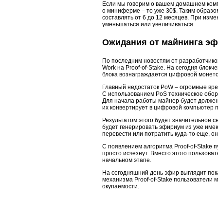
Если мы говорим о вашем домашнем компь
о миниферме – то уже 30$. Таким образо
составлять от 6 до 12 месяцев. При изме
уменьшаться или увеличиваться.
Ожидания от майнинга э
По последним новостям от разработчиков
Work на Proof-of-Stake. На сегодня блок
блока вознаграждается цифровой монето
Главный недостаток PoW – огромные вре
С использованием PoS техническое обор
Для начала работы майнер будет должен 
их конвертирует в цифровой компьютер 
Результатом этого будет значительное с
будет генерировать эфириум из уже име
перевести или потратить куда-то еще, он
С появлением алгоритма Proof-of-Stake 
просто исчезнут. Вместо этого пользова
начальном этапе.
На сегодняшний день эфир выглядит пок
механизма Proof-of-Stake пользователи 
окупаемости.