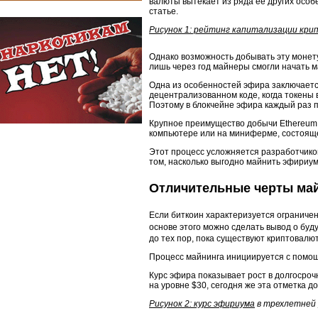
валюты вытекает из ряда ее других особ
статье.
Рисунок 1: рейтинг капитализации кри
Однако возможность добывать эту монет
лишь через год майнеры смогли начать м
Одна из особенностей эфира заключается
децентрализованном коде, когда токены
Поэтому в блокчейне эфира каждый раз 
Крупное преимущество добычи Ethereum
компьютере или на миниферме, состоящей
Этот процесс усложняется разработчиком
том, насколько выгодно майнить эфириум
Отличительные черты май
Если биткоин характеризуется ограничен
основе этого можно сделать вывод о бу
до тех пор, пока существуют криптовалю
Процесс майнинга инициируется с помощ
Курс эфира показывает рост в долгосрочн
на уровне $30, сегодня же эта отметка до
Рисунок 2: курс эфириума
в трехлетней