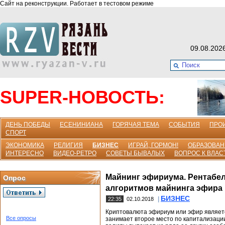
Сайт на реконструкции. Работает в тестовом режиме
09.08.202
SUPER-НОВОСТЬ:
ДЕНЬ ПОБЕДЫ
ЕСЕНИНИАНА
ГОРЯЧАЯ ТЕМА
СОБЫТИЯ
ПРО
СПОРТ
ЭКОНОМИКА
РЕЛИГИЯ
БИЗНЕС
ИГРАЙ, ГОРМОН!
ОБРАЗОВАН
ИНТЕРЕСНО
ВИДЕО-РЕТРО
СОВЕТЫ БЫВАЛЫХ
ВОПРОС К ВЛАС
Майнинг эфириума. Рентабел
Опрос
алгоритмов майнинга эфира
БИЗНЕС
|
22:35
02.10.2018
Криптовалюта эфириум или эфир являетс
Все опросы
занимает второе место по капитализаци