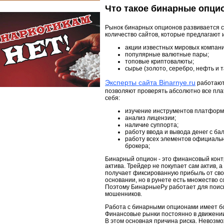
Что такое бинарные опцио
Рынок бинарных опционов развивается с
количество сайтов, которые предлагают 
акции известных мировых компани
популярные валютные пары;
топовые криптовалюты;
сырье (золото, серебро, нефть и т
Эксперты сайта Binarnye.ru
работают
позволяют проверять абсолютно все пл
себя:
изучение инструментов платформ
анализ лицензии;
наличие суппорта;
работу ввода и вывода денег с ба
работу всех элементов официально
брокера;
Бинарный опцион - это финансовый контр
актива. Трейдер не покупает сам актив, а
получает фиксированную прибыль от сво
основании, но в рунете есть множество
Поэтому БинарныеРу работает для поиск
мошенников.
Работа с бинарными опционами имеет бо
Финансовые рынки постоянно в движении
В этом основная причина риска. Невозмо