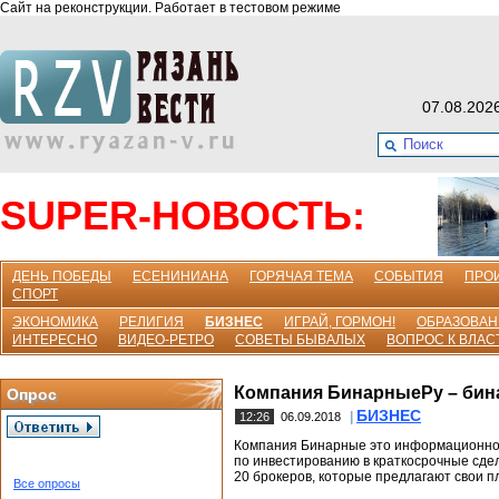
Сайт на реконструкции. Работает в тестовом режиме
07.08.202
SUPER-НОВОСТЬ:
ДЕНЬ ПОБЕДЫ
ЕСЕНИНИАНА
ГОРЯЧАЯ ТЕМА
СОБЫТИЯ
ПРО
СПОРТ
ЭКОНОМИКА
РЕЛИГИЯ
БИЗНЕС
ИГРАЙ, ГОРМОН!
ОБРАЗОВАН
ИНТЕРЕСНО
ВИДЕО-РЕТРО
СОВЕТЫ БЫВАЛЫХ
ВОПРОС К ВЛАС
Компания БинарныеРу – бин
Опрос
БИЗНЕС
|
12:26
06.09.2018
Компания Бинарные это информационное
по инвестированию в краткосрочные сде
20 брокеров, которые предлагают свои 
Все опросы