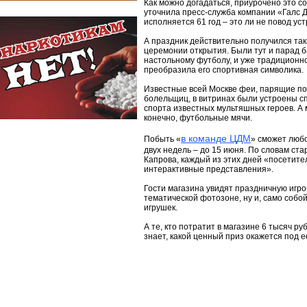
Как можно догадаться, приурочено это со
уточнила пресс-служба компании «Галс 
исполняется 61 год – это ли не повод у
А праздник действительно получился та
церемонии открытия. Были тут и парад б
настольному футболу, и уже традиционно
преобразила его спортивная символика.
Известные всей Москве феи, парящие по
болельщиц, в витринах были устроены с
спорта известных мультяшных героев. А
конечно, футбольные мячи.
в команде ЦДМ
Побыть «
» сможет любо
двух недель – до 15 июня. По словам с
Капрова, каждый из этих дней «посетит
интерактивные представления».
Гости магазина увидят праздничную игро
тематической фотозоне, ну и, само собой
игрушек.
А те, кто потратит в магазине 6 тысяч ру
знает, какой ценный приз окажется под 