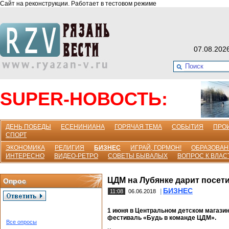
Сайт на реконструкции. Работает в тестовом режиме
07.08.202
SUPER-НОВОСТЬ:
ДЕНЬ ПОБЕДЫ
ЕСЕНИНИАНА
ГОРЯЧАЯ ТЕМА
СОБЫТИЯ
ПРО
СПОРТ
ЭКОНОМИКА
РЕЛИГИЯ
БИЗНЕС
ИГРАЙ, ГОРМОН!
ОБРАЗОВАН
ИНТЕРЕСНО
ВИДЕО-РЕТРО
СОВЕТЫ БЫВАЛЫХ
ВОПРОС К ВЛАС
ЦДМ на Лубянке дарит посет
Опрос
БИЗНЕС
|
11:08
06.06.2018
1 июня в Центральном детском магази
фестиваль «Будь в команде ЦДМ».
Все опросы