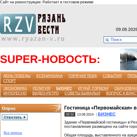
Сайт на реконструкции. Работает в тестовом режиме
09.08.202
SUPER-НОВОСТЬ:
ДЕНЬ ПОБЕДЫ
ЕСЕНИНИАНА
ГОРЯЧАЯ ТЕМА
СОБЫТИЯ
ПРО
СПОРТ
ЭКОНОМИКА
РЕЛИГИЯ
БИЗНЕС
ИГРАЙ, ГОРМОН!
ОБРАЗОВАН
ИНТЕРЕСНО
ВИДЕО-РЕТРО
СОВЕТЫ БЫВАЛЫХ
ВОПРОС К ВЛАС
Гостиница «Первомайская» в
Опрос
БИЗНЕС
|
08:50
13.08.2014
Здание «Первомайской гостиницы» в Ряз
постановление размещено на сайте горо
Все опросы
Общая площадь, выставленного на аукцио