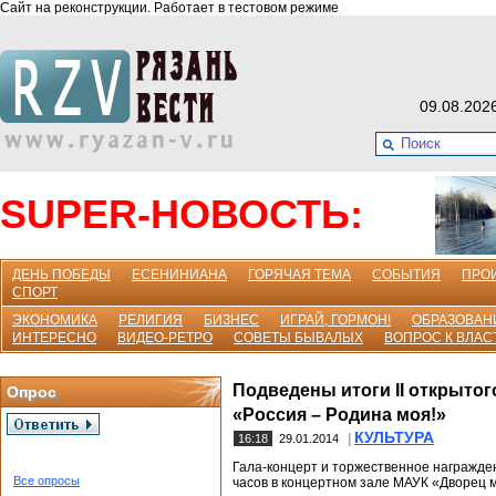
Сайт на реконструкции. Работает в тестовом режиме
09.08.202
SUPER-НОВОСТЬ:
ДЕНЬ ПОБЕДЫ
ЕСЕНИНИАНА
ГОРЯЧАЯ ТЕМА
СОБЫТИЯ
ПРО
СПОРТ
ЭКОНОМИКА
РЕЛИГИЯ
БИЗНЕС
ИГРАЙ, ГОРМОН!
ОБРАЗОВАН
ИНТЕРЕСНО
ВИДЕО-РЕТРО
СОВЕТЫ БЫВАЛЫХ
ВОПРОС К ВЛАС
Подведены итоги II открытог
Опрос
«Россия – Родина моя!»
КУЛЬТУРА
|
16:18
29.01.2014
Гала-концерт и торжественное награжден
Все опросы
часов в концертном зале МАУК «Дворец 