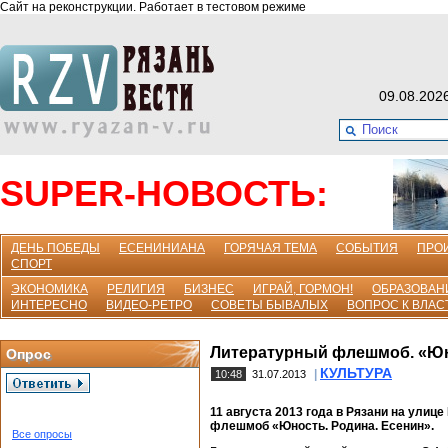
Сайт на реконструкции. Работает в тестовом режиме
09.08.202
SUPER-НОВОСТЬ:
ДЕНЬ ПОБЕДЫ
ЕСЕНИНИАНА
ГОРЯЧАЯ ТЕМА
СОБЫТИЯ
ПРО
СПОРТ
ЭКОНОМИКА
РЕЛИГИЯ
БИЗНЕС
ИГРАЙ, ГОРМОН!
ОБРАЗОВАН
ИНТЕРЕСНО
ВИДЕО-РЕТРО
СОВЕТЫ БЫВАЛЫХ
ВОПРОС К ВЛАС
Литературный флешмоб. «Юн
Опрос
КУЛЬТУРА
|
10:48
31.07.2013
11 августа 2013 года в Рязани на улиц
флешмоб «Юность. Родина. Есенин».
Все опросы