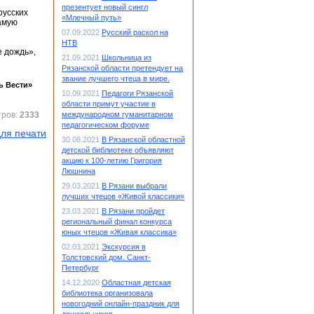
презентует новый сингл
русских
«Млечный путь»
амую
07.09.2022
Русский раскол на
НТВ
 дождь»,
21.09.2021
Школьница из
Рязанской области претендует на
звание лучшего чтеца в мире.
ь Вести»
10.09.2021
Педагоги Рязанской
области примут участие в
тров:
2333
международном гуманитарном
педагогическом форуме
ля печати
30.08.2021
В Рязанской областной
детской библиотеке объявляют
акцию к 100-летию Григория
Люшнина
29.03.2021
В Рязани выбрали
лучших чтецов «Живой классики»
23.03.2021
В Рязани пройдет
региональный финал конкурса
юных чтецов «Живая классика»
02.03.2021
Экскурсия в
Толстовский дом. Санкт-
Петербург
14.12.2020
Областная детская
библиотека организовала
новогодний онлайн-праздник для