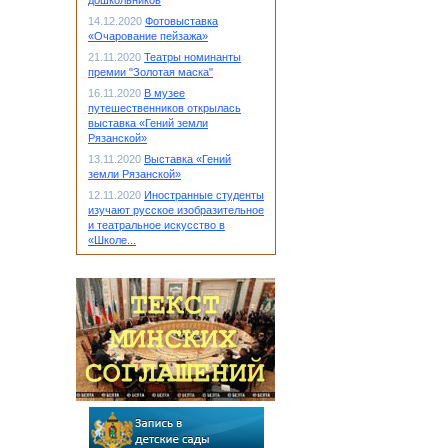
дошкольников
14.12.2020
Фотовыставка
«Очарование пейзажа»
21.11.2020
Театры номинанты
премии "Золотая маска"
16.11.2020
В музее
путешественников открылась
выставка «Гений земли
Рязанской»
13.11.2020
Выставка «Гений
земли Рязанской»
12.11.2020
Иностранные студенты
изучают русское изобразительное
и театральное искусство в
«Школе...