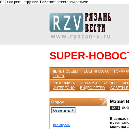
Сайт на реконструкции. Работает в тестовом режиме
SUPER-НОВОС
ДЕНЬ ПОБЕДЫ
ЕСЕНИНИАНА
ГОРЯЧА
СПОРТ
ЭКОНОМИКА
РЕЛИГИЯ
БИЗНЕС
ИГР
ИНТЕРЕСНО
ВИДЕО-РЕТРО
СОВЕТЫ 
Мария В
Опрос
12:41
08.0
В рамках 
музея-запо
Все опросы
солистки 