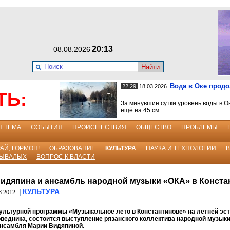
20:13
08.08.2026
Найти
Вода в Оке прод
22:29
18.03.2026
ТЬ:
За минувшие сутки уровень воды в О
ещё на 45 см.
Я ТЕМА
СОБЫТИЯ
ПРОИСШЕСТВИЯ
ОБЩЕСТВО
ПРОБЛЕМЫ
АЙ, ГОРМОН!
ОБРАЗОВАНИЕ
КУЛЬТУРА
НАУКА И ТЕХНОЛОГИИ
БЫВАЛЫХ
ВОПРОС К ВЛАСТИ
идяпина и ансамбль народной музыки «ОКА» в Конста
КУЛЬТУРА
|
8.2012
культурной программы «Музыкальное лето в Константинове» на летней эс
ведника, состоится выступление рязанского коллектива народной музыки
ансамбля Марии Видяпиной.