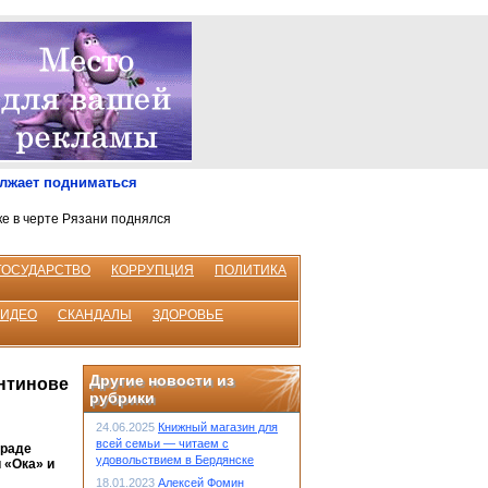
олжает подниматься
ке в черте Рязани поднялся
ГОСУДАРСТВО
КОРРУПЦИЯ
ПОЛИТИКА
ВИДЕО
СКАНДАЛЫ
ЗДОРОВЬЕ
Другие новости из
нтинове
рубрики
24.06.2025
Книжный магазин для
всей семьи — читаем с
траде
удовольствием в Бердянске
 «Ока» и
18.01.2023
Алексей Фомин