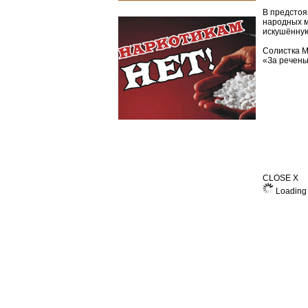
В предстоя
народных м
искушённую
Солистка М
«За речень
CLOSE X
Loading 