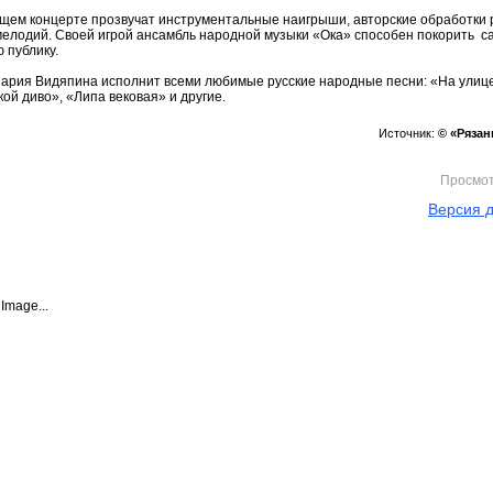
щем концерте прозвучат инструментальные наигрыши, авторские обработки 
елодий. Своей игрой ансамбль народной музыки «Ока» способен покорить с
 публику.
ария Видяпина исполнит всеми любимые русские народные песни: «На улице
кой диво», «Липа вековая» и другие.
Источник:
© «Рязан
Просмо
Версия д
Image...