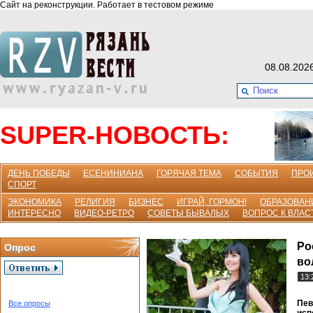
Сайт на реконструкции. Работает в тестовом режиме
08.08.202
SUPER-НОВОСТЬ:
ДЕНЬ ПОБЕДЫ
ЕСЕНИНИАНА
ГОРЯЧАЯ ТЕМА
СОБЫТИЯ
ПРО
СПОРТ
ЭКОНОМИКА
РЕЛИГИЯ
БИЗНЕС
ИГРАЙ, ГОРМОН!
ОБРАЗОВАН
ИНТЕРЕСНО
ВИДЕО-РЕТРО
СОВЕТЫ БЫВАЛЫХ
ВОПРОС К ВЛАС
Ро
Опрос
во
13:
Пев
Все опросы