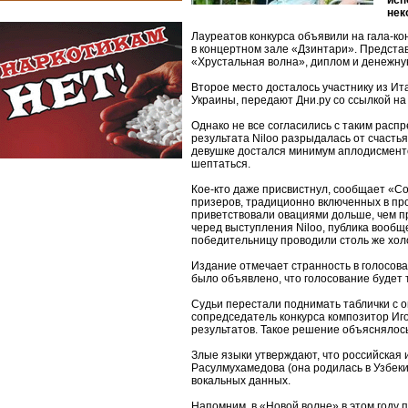
исп
нек
Лауреатов конкурса объявили на гала-к
в концертном зале «Дзинтари». Представ
«Хрустальная волна», диплом и денежну
Второе место досталось участнику из Ит
Украины, передают Дни.ру со ссылкой на
Однако не все согласились с таким расп
результата Niloo разрыдалась от счастья
девушке достался минимум аплодисменто
шептаться.
Кое-кто даже присвистнул, сообщает «Со
призеров, традиционно включенных в пр
приветствовали овациями дольше, чем п
черед выступления Niloo, публика вообщ
победительницу проводили столь же хол
Издание отмечает странность в голосова
было объявлено, что голосование будет
Судьи перестали поднимать таблички с о
сопредседатель конкурса композитор Игор
результатов. Такое решение объяснялось
Злые языки утверждают, что российская
Расулмухамедова (она родилась в Узбеки
вокальных данных.
Напомним, в «Новой волне» в этом году п