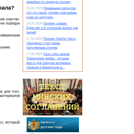
приобрести садовую технику
нала?
28.05.2024
Понимание патентов:
что это такое, почему они важны
и как их получить
ом участке.
 ни порядок
26.05.2024
Почему сервис
Едем.рф это отличный выбор для
людей
роверенным
17.05.2024
Почему Dolche Vita в
г.Бердянск стал таким
рынке.
популярным отелем
17.05.2024
Сеть секс-шопов
Территория любви - лучшее
место для покупки интимных
товаров в Мариуполе и...
е для того,
 материалов
сс, который