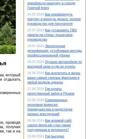
приобрести квартиру в городе
Горячий Ключ
24.07.2024
Как опровергнуть
покупку и вернуть деньги: полное
руководство для покупателя
20.07.2024
Как установить ПВХ
панели на стены: пошаговое
руководство
16.07.2024
Экологичная
дезинфекция: устойчивые методы
профессиональной уборки
04.07.2024
Лучшие автомобили по
лья
выгодной цене и где их купить
26.06.2024
Как воплотить в жизнь
ма, который
ваши самые смелые фантазии в
м отдыхать
любой модели одежды
17.06.2024
Где купить
роверенных
качественный забор в Рязани
10.06.2024
Современные
неоновые вывески:
преимущества и недостатки
разных конструкций
06.06.2024
Как игровой сайт
ре, проводя
casino-dengi.win стал таким
ва, получая
популярным в интернете?
е, так и на
03.06.2024
Где выгодно