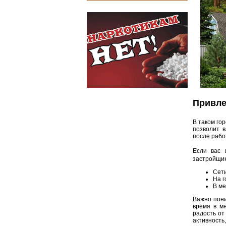
Привле
В таком го
позволит 
после рабо
Если вас 
застройщик
Сети
На г
В ме
Важно пони
время в мн
радость от
активность