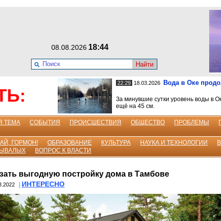
18:44
08.08.2026
Найти
Вода в Оке прод
22:29
18.03.2026
ТЬ:
За минувшие сутки уровень воды в О
ещё на 45 см.
Я ТЕМА
СОБЫТИЯ
ПРОИСШЕСТВИЯ
ОБЩЕСТВО
ПРОБЛЕМЫ
АЙ, ГОРМОН!
ОБРАЗОВАНИЕ
КУЛЬТУРА
НАУКА И ТЕХНОЛОГИИ
БЫВАЛЫХ
ВОПРОС К ВЛАСТИ
азать выгодную постройку дома в Тамбове
ИНТЕРЕСНО
|
8.2022