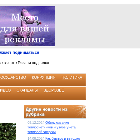
олжает подниматься
ке в черте Рязани поднялся
ГОСУДАРСТВО
КОРРУПЦИЯ
ПОЛИТИКА
ВИДЕО
СКАНДАЛЫ
ЗДОРОВЬЕ
Другие новости из
рубрики
05.12.2024
Обслуживание
теплосчетчиков и узлов учета
тепловой энергии
14.08.2024
Как быстро и выгодно