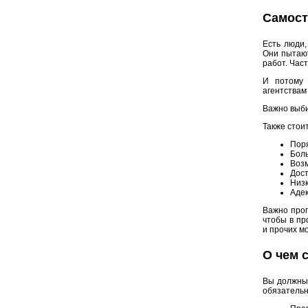
Самост
Есть люди,
Они пытают
работ. Час
И потому 
агентствам
Важно выби
Также стои
Поря
Боль
Возм
Дост
Низк
Адек
Важно прог
чтобы в пр
и прочих м
О чем 
Вы должны 
обязательн