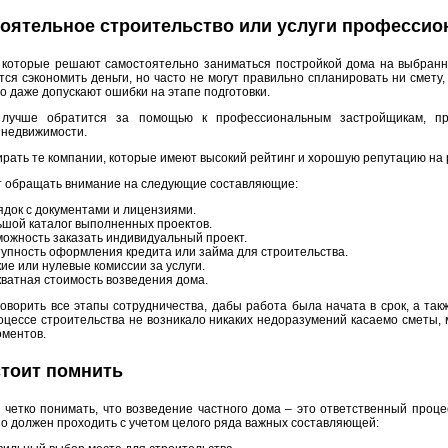
оятельное строительство или услуги профессио
 которые решают самостоятельно заниматься постройкой дома на выбранн
ся сэкономить деньги, но часто не могут правильно спланировать ни смету,
то даже допускают ошибки на этапе подготовки.
лучше обратится за помощью к профессиональным застройщикам, п
 недвижимости.
рать те компании, которые имеют высокий рейтинг и хорошую репутацию на 
т обращать внимание на следующие составляющие:
док с документами и лицензиями.
шой каталог выполненных проектов.
ожность заказать индивидуальный проект.
упность оформления кредита или займа для строительства.
ие или нулевые комиссии за услуги.
ватная стоимость возведения дома.
оворить все этапы сотрудничества, дабы работа была начата в срок, а такж
оцессе строительства не возникало никаких недоразумений касаемо сметы,
оментов.
стоит помнить
четко понимать, что возведение частного дома – это ответственный проце
о должен проходить с учетом целого ряда важных составляющей: