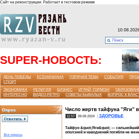
Сайт на реконструкции. Работает в тестовом режиме
10.08.202
SUPER-НОВОСТЬ:
ДЕНЬ ПОБЕДЫ
ЕСЕНИНИАНА
ГОРЯЧАЯ ТЕМА
СОБЫТИЯ
ПРО
СПОРТ
ЭКОНОМИКА
РЕЛИГИЯ
БИЗНЕС
ИГРАЙ, ГОРМОН!
ОБРАЗОВАН
ИНТЕРЕСНО
ВИДЕО-РЕТРО
СОВЕТЫ БЫВАЛЫХ
ВОПРОС К ВЛАС
Число жертв тайфуна "Яги" в
Опрос
ЗДОРОВЬЕ
|
11:57
09.09.2024
Тайфун &quot;Яги&quot; — сильнейший 
оползней и наводнений погибли не мене
Все опросы