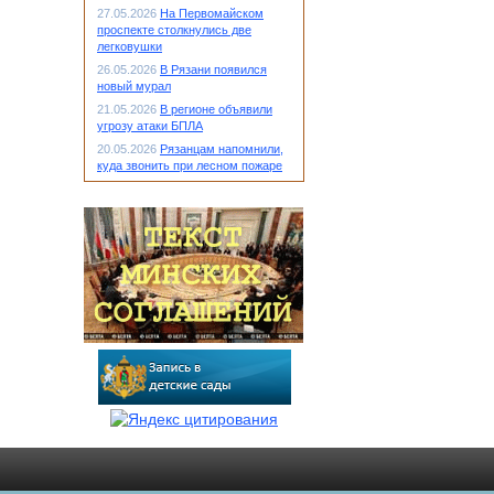
27.05.2026
На Первомайском
проспекте столкнулись две
легковушки
26.05.2026
В Рязани появился
новый мурал
21.05.2026
В регионе объявили
угрозу атаки БПЛА
20.05.2026
Рязанцам напомнили,
куда звонить при лесном пожаре