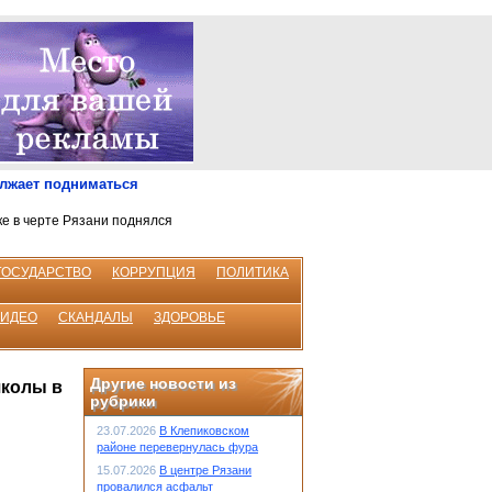
олжает подниматься
ке в черте Рязани поднялся
ГОСУДАРСТВО
КОРРУПЦИЯ
ПОЛИТИКА
ВИДЕО
СКАНДАЛЫ
ЗДОРОВЬЕ
Другие новости из
школы в
рубрики
23.07.2026
В Клепиковском
районе перевернулась фура
15.07.2026
В центре Рязани
провалился асфальт