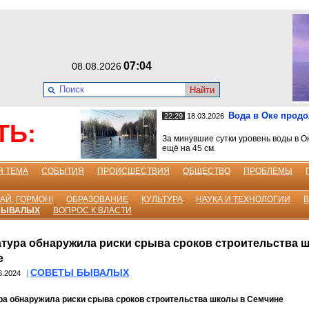
07:04
08.08.2026
Найти
Вода в Оке прод
22:29
18.03.2026
ТЬ:
За минувшие сутки уровень воды в О
ещё на 45 см.
Я ТЕМА
СОБЫТИЯ
ПРОИСШЕСТВИЯ
ОБЩЕСТВО
ПРОБЛЕМЫ
АЙ, ГОРМОН!
ОБРАЗОВАНИЕ
КУЛЬТУРА
НАУКА И ТЕХНОЛОГИИ
БЫВАЛЫХ
ВОПРОС К ВЛАСТИ
тура обнаружила риски срыва сроков строительства 
е
СОВЕТЫ БЫВАЛЫХ
|
6.2024
ра обнаружила риски срыва сроков строительства школы в Семчине