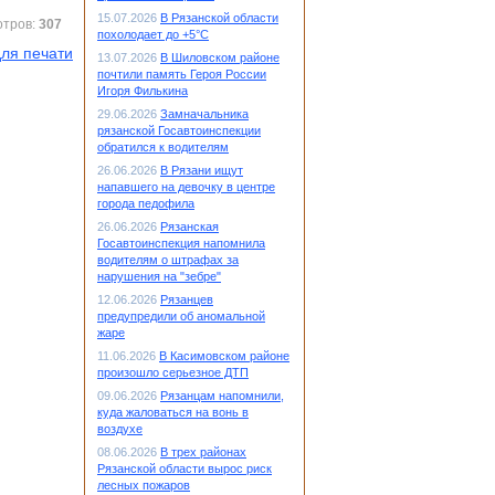
15.07.2026
В Рязанской области
отров:
307
похолодает до +5°С
ля печати
13.07.2026
В Шиловском районе
почтили память Героя России
Игоря Филькина
29.06.2026
Замначальника
рязанской Госавтоинспекции
обратился к водителям
26.06.2026
В Рязани ищут
напавшего на девочку в центре
города педофила
26.06.2026
Рязанская
Госавтоинспекция напомнила
водителям о штрафах за
нарушения на "зебре"
12.06.2026
Рязанцев
предупредили об аномальной
жаре
11.06.2026
В Касимовском районе
произошло серьезное ДТП
09.06.2026
Рязанцам напомнили,
куда жаловаться на вонь в
воздухе
08.06.2026
В трех районах
Рязанской области вырос риск
лесных пожаров