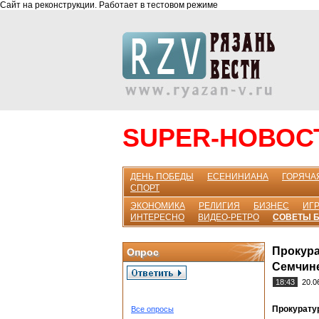
Сайт на реконструкции. Работает в тестовом режиме
SUPER-НОВОС
ДЕНЬ ПОБЕДЫ
ЕСЕНИНИАНА
ГОРЯЧА
СПОРТ
ЭКОНОМИКА
РЕЛИГИЯ
БИЗНЕС
ИГР
ИНТЕРЕСНО
ВИДЕО-РЕТРО
СОВЕТЫ 
Прокура
Опрос
Семчин
18:43
20.0
Прокурату
Все опросы