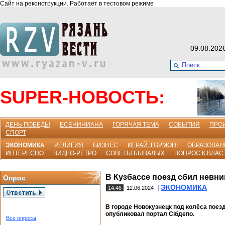
Сайт на реконструкции. Работает в тестовом режиме
09.08.202
SUPER-НОВОСТЬ:
ДЕНЬ ПОБЕДЫ
ЕСЕНИНИАНА
ГОРЯЧАЯ ТЕМА
СОБЫТИЯ
ПРО
СПОРТ
ЭКОНОМИКА
РЕЛИГИЯ
БИЗНЕС
ИГРАЙ, ГОРМОН!
ОБРАЗОВАН
ИНТЕРЕСНО
ВИДЕО-РЕТРО
СОВЕТЫ БЫВАЛЫХ
ВОПРОС К ВЛАС
В Кузбассе поезд сбил невн
Опрос
ЭКОНОМИКА
|
14:46
12.06.2024
В городе Новокузнецк под колёса поез
опубликовал портал Сiбдепо.
Все опросы