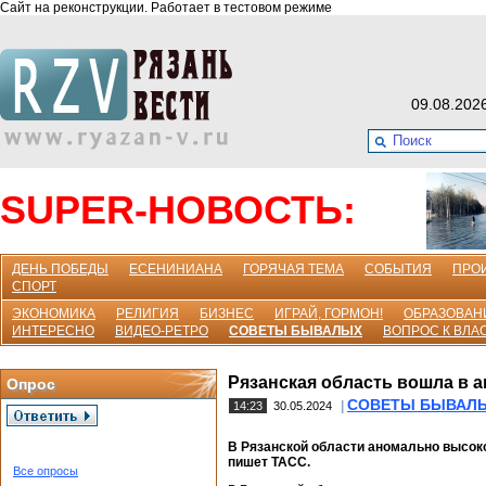
Сайт на реконструкции. Работает в тестовом режиме
09.08.202
SUPER-НОВОСТЬ:
ДЕНЬ ПОБЕДЫ
ЕСЕНИНИАНА
ГОРЯЧАЯ ТЕМА
СОБЫТИЯ
ПРО
СПОРТ
ЭКОНОМИКА
РЕЛИГИЯ
БИЗНЕС
ИГРАЙ, ГОРМОН!
ОБРАЗОВАН
ИНТЕРЕСНО
ВИДЕО-РЕТРО
СОВЕТЫ БЫВАЛЫХ
ВОПРОС К ВЛА
Рязанская область вошла в 
Опрос
СОВЕТЫ БЫВАЛ
|
14:23
30.05.2024
В Рязанской области аномально высоко
пишет ТАСС.
Все опросы