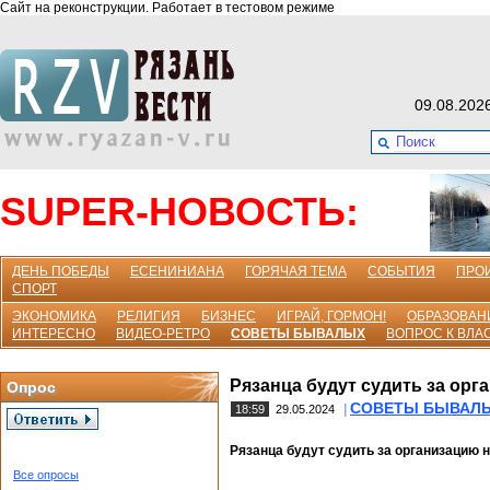
Сайт на реконструкции. Работает в тестовом режиме
09.08.202
SUPER-НОВОСТЬ:
ДЕНЬ ПОБЕДЫ
ЕСЕНИНИАНА
ГОРЯЧАЯ ТЕМА
СОБЫТИЯ
ПРО
СПОРТ
ЭКОНОМИКА
РЕЛИГИЯ
БИЗНЕС
ИГРАЙ, ГОРМОН!
ОБРАЗОВАН
ИНТЕРЕСНО
ВИДЕО-РЕТРО
СОВЕТЫ БЫВАЛЫХ
ВОПРОС К ВЛА
Рязанца будут судить за ор
Опрос
СОВЕТЫ БЫВАЛ
|
18:59
29.05.2024
Рязанца будут судить за организацию 
Все опросы