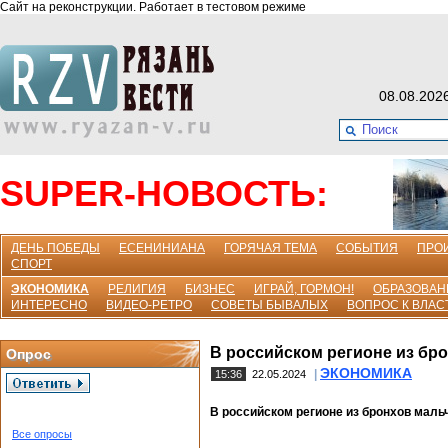
Сайт на реконструкции. Работает в тестовом режиме
08.08.202
SUPER-НОВОСТЬ:
ДЕНЬ ПОБЕДЫ
ЕСЕНИНИАНА
ГОРЯЧАЯ ТЕМА
СОБЫТИЯ
ПРО
СПОРТ
ЭКОНОМИКА
РЕЛИГИЯ
БИЗНЕС
ИГРАЙ, ГОРМОН!
ОБРАЗОВАН
ИНТЕРЕСНО
ВИДЕО-РЕТРО
СОВЕТЫ БЫВАЛЫХ
ВОПРОС К ВЛАС
В российском регионе из бро
Опрос
ЭКОНОМИКА
|
15:36
22.05.2024
В российском регионе из бронхов маль
Все опросы