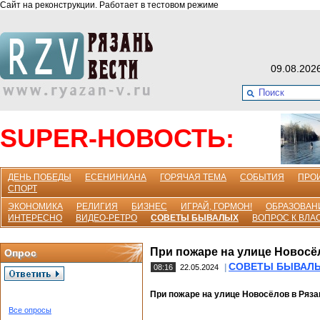
Сайт на реконструкции. Работает в тестовом режиме
09.08.202
SUPER-НОВОСТЬ:
ДЕНЬ ПОБЕДЫ
ЕСЕНИНИАНА
ГОРЯЧАЯ ТЕМА
СОБЫТИЯ
ПРО
СПОРТ
ЭКОНОМИКА
РЕЛИГИЯ
БИЗНЕС
ИГРАЙ, ГОРМОН!
ОБРАЗОВАН
ИНТЕРЕСНО
ВИДЕО-РЕТРО
СОВЕТЫ БЫВАЛЫХ
ВОПРОС К ВЛА
При пожаре на улице Новосё
Опрос
СОВЕТЫ БЫВАЛ
|
08:16
22.05.2024
При пожаре на улице Новосёлов в Ряза
Все опросы